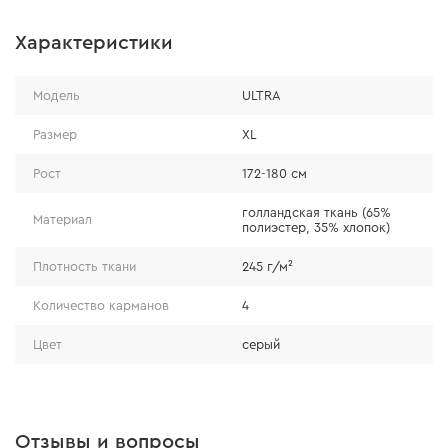
Характеристики
Преимущества
Модель
ULTRA
Размер
XL
куртка изготовлена из голландской ткани
Рост
172-180 см
повышенной износостойкости плотностью 245
г/м2;
голландская ткань (65%
Материал
полиэстер, 35% хлопок)
используемые материалы обеспечивают
высокую воздухопроницаемость, а также
Плотность ткани
245 г/м²
устойчивость к разрывам и истиранию;
Количество карманов
4
куртка имеет продуманную конструкцию для
хранения ручного инструмента и личных вещей;
Цвет
серый
за счет качественного и продуманного пошива
куртка не сковывает движений и тем самым
обеспечивает необходимый уровень комфорта
при работе.
Отзывы и вопросы