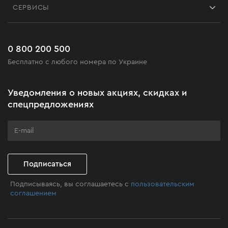
Блог
СЕРВИСЫ
Возврат
Работа
Сервис
Доставка и оплата
Новинки
Часто задаваемые вопросы
0 800 200 500
Черная пятница
Бесплатно с любого номера по Украине
Новости
Акционные наборы
Уведомления о новых акциях, скидках и
Бизнес-клиентам
спецпредложениях
Программа лояльности
Клуб мастерства
Подписаться
Подписываясь, вы соглашаетесь с
пользовательским
соглашением