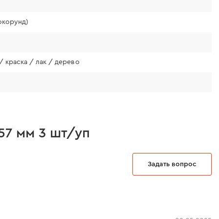
окорунд)
/ краска / лак / дерево
57 мм 3 шт/уп
Задать вопрос