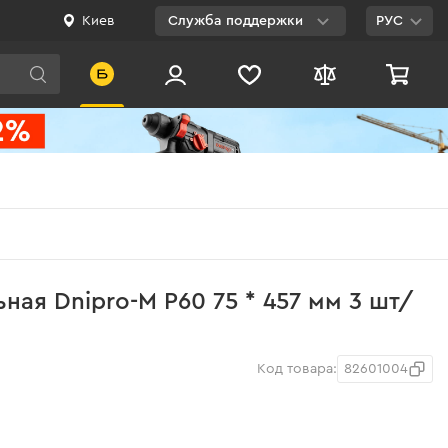
Киев
Служба поддержки
РУС
Viber
WhatsApp
Telegram
Facebook
E-mail
0 800 200 500
ная Dnipro-M Р60 75 * 457 мм 3 шт/
Бесплатно по
Украине
Код товара:
82601004