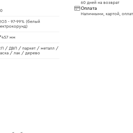
60 дней на возврат
Оплата
60
Наличными, картой, оплат
2O3 - 97-99% (белый
ектрокорунд)
*457 мм
П / ДВП / паркет / металл /
аска / лак / дерево