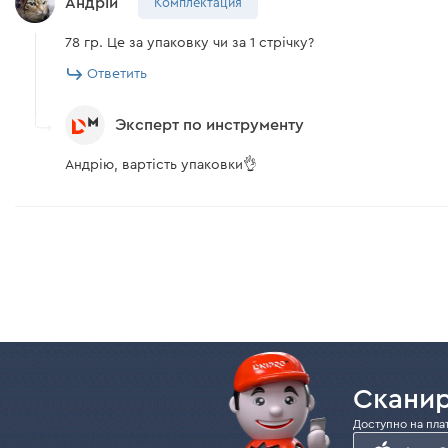
Андрій
Комплектация
78 гр. Це за упаковку чи за 1 стрічку?
Ответить
Эксперт по инструменту
Андрію, вартість упаковки👌
Сканир
Доступно на пла