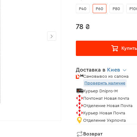
Р40
Р60
Р80
Р10
78 ₴
Купить
Доставка в
Киев
Самовывоз из салона
Проверить наличие
Курьер Dnipro-M
Почтомат Новая почта
Отделение Новая Почта
Курьер Новая Почта
Отделение Укрпочта
Возврат