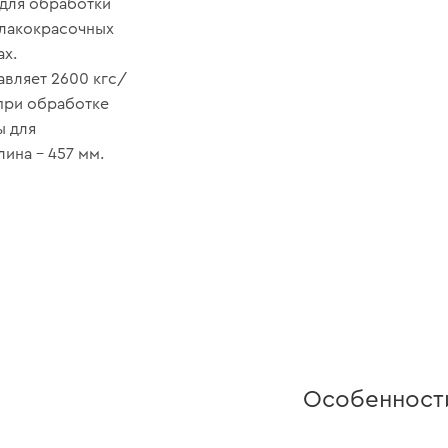
 для обработки
 лакокрасочных
х.
авляет 2600 кгс/
при обработке
ы для
ина – 457 мм.
Особенност