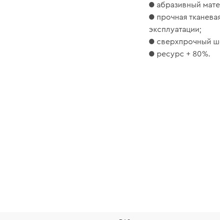
● абразивный мате
● прочная тканева
эксплуатации;
● сверхпрочный шо
● ресурс + 80%.