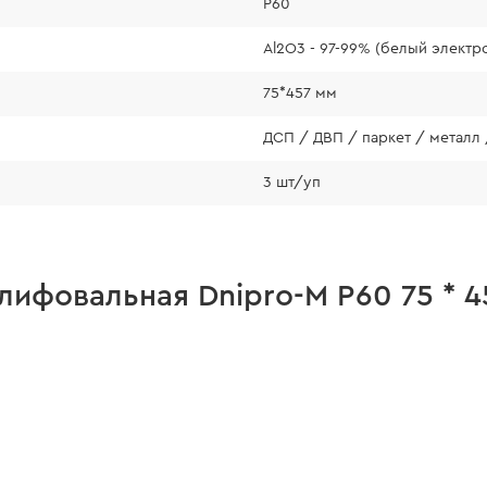
Р60
Al2O3 - 97-99% (белый электр
75*457 мм
ДСП / ДВП / паркет / металл 
3 шт/уп
ифовальная Dnipro-M Р60 75 * 4