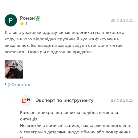
надежность при пиковых нагрузках;
металлический корпус редуктора хорошо
Роман
отводит тепло (час на холостом ходу, нагрев до
28.08.2025
1
60° при температуре окружающей среды 30°).
Дістав з упаковки одразу випав перемикач маятникового
Сам редуктор закрыт пластиковыми накладками,
ходу, з нього відповідно пружина й кулька фіксування
что исключает вероятность ожога;
вивалились. Вочевидь на заводі забули стопорне кільце
LED-модуль с отдельной пылезащитой.
поставити. Нова річ а одразу не придатна.
Ответить
Эксперт по инструменту
29.08.2025
Романе, прикро, що виникла подібна нетипова
ситуація.
Не змогли з вами зв'язатись, надіслали повідомлення
у телеграм з деталями щодо обміну або повернення.