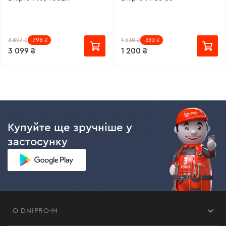
3 897 ₴
-798 ₴
1 530 ₴
-330 ₴
3 099 ₴
1 200 ₴
Купуйте ще зручніше у
застосунку
О DNIPRO-M