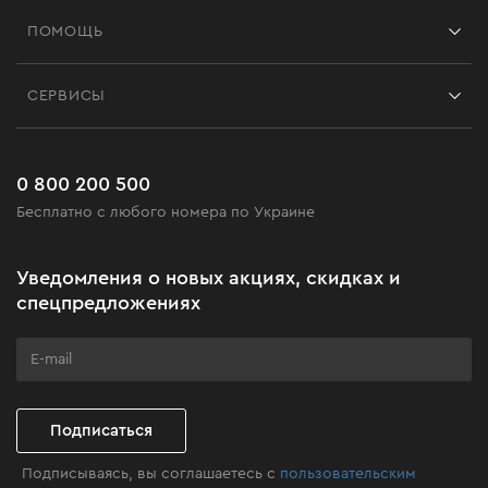
Франшиза
ПОМОЩЬ
Отзывы
Контакты
Блог
СЕРВИСЫ
Возврат
Работа
Сервис
Доставка и оплата
Новинки
Часто задаваемые вопросы
0 800 200 500
Черная пятница
Бесплатно с любого номера по Украине
Новости
Акционные наборы
Уведомления о новых акциях, скидках и
Бизнес-клиентам
спецпредложениях
Программа лояльности
Клуб мастерства
Подписаться
Подписываясь, вы соглашаетесь с
пользовательским