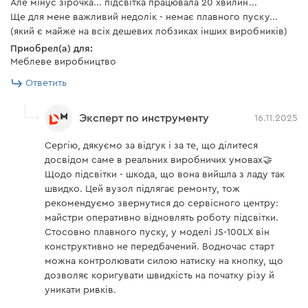
Але мінус зірочка... підсвітка працювала 20 хвилин...
хорошая балансировка и низкий уровень
Ще для мене важливий недолік - немає плавного пуску...
Адаптер для подключения
есть
вибрации за счет развесовки инструмента и
(який є майже на всіх дешевих лобзиках інших виробників)
пылесоса
точности подгонки деталей цельнолитого
Приобрел(а) для:
Меблеве виробництво
Винты крепления
балансира.
2 шт.
параллельного упора
Ответить
Инструкция по
есть
эксплуатации
Эксперт по инструменту
16.11.2025
Надежность
Лобзик электрический
есть
Сергію, дякуємо за відгук і за те, що ділитеся
досвідом саме в реальних виробничих умовах🤝
Параллельный упор
есть
Щодо підсвітки - шкода, що вона вийшла з ладу так
шестерни редуктора на игольчатом подшипнике;
швидко. Цей вузол підлягає ремонту, тож
ротор бронирован бандажом из ниток, что
рекомендуємо звернутися до сервісного центру:
защищает от воздействия абразивных частиц;
Инструкция пользователя
майстри оперативно відновлять роботу підсвітки.
между корпусными деталями редуктора
Стосовно плавного пуску, у моделі JS-100LX він
Скачать инструкцию к "Лобзик электрический Dnipro-M
находится уплотнительная прокладка для
конструктивно не передбачений. Водночас старт
JS-100LX"
можна контролювати силою натиску на кнопку, що
предотвращения вытекания смазки;
дозволяє коригувати швидкість на початку різу й
коллектор имеет защитный слой компаунда в
уникати ривків.
месте крепления обмотки, что повышает