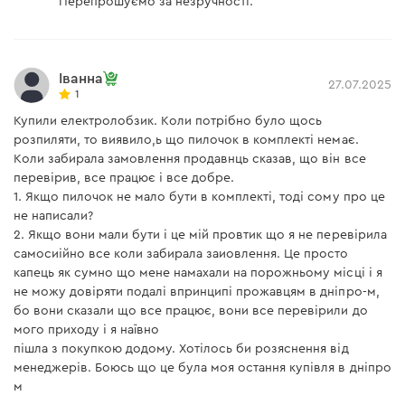
Перепрошуємо за незручності.
Іванна
27.07.2025
1
Купили електролобзик. Коли потрібно було щось
розпиляти, то виявило,ь що пилочок в комплекті немає.
Коли забирала замовлення продавнць сказав, що він все
перевірив, все працює і все добре.
1. Якщо пилочок не мало бути в комплекті, тоді сому про це
не написали?
2. Якщо вони мали бути і це мій провтик що я не перевірила
самосиійно все коли забирала заиовлення. Це просто
капець як сумно що мене намахали на порожньому місці і я
не можу довіряти подалі впринципі прожавцям в дніпро-м,
бо вони сказали що все працює, вони все перевірили до
мого приходу і я наївно
пішла з покупкою додому. Хотілось би розяснення від
менеджерів. Боюсь що це була моя остання купівля в дніпро
м