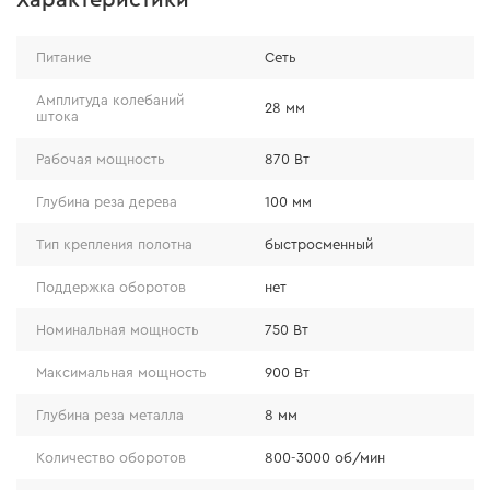
Характеристики
Особенности
Питание
Сеть
обдув рабочей области с возможностью его
Амплитуда колебаний
28 мм
штока
отключения;
возможность быстрой настройки произвольного
Рабочая мощность
870 Вт
угла подошвы рычагом с наличием
Глубина реза дерева
100 мм
фиксированных положений: -45°/0/45°;
система фиксации пилки с помощью рычага
Тип крепления полотна
быстросменный
облегчает установку и извлечение полотна;
Поддержка оборотов
нет
литая подошва имеет усиление стальной
пластиной и позволяет установить лобзик
Номинальная мощность
750 Вт
стационарно;
LED-подсветка зоны реза.
Максимальная мощность
900 Вт
Глубина реза металла
8 мм
Количество оборотов
800-3000 об/мин