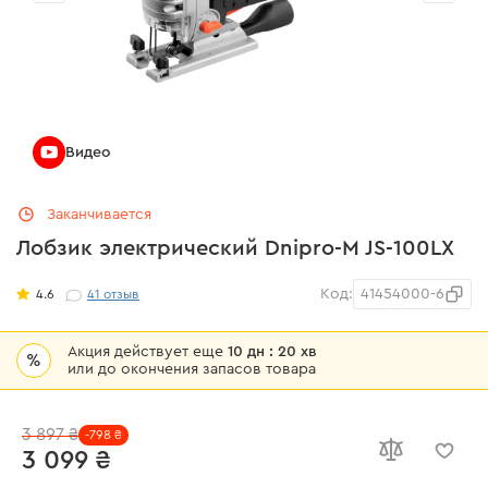
Видео
Заканчивается
Лобзик электрический Dnipro-M JS-100LX
Код:
41454000-6
4.6
41
отзыв
Акция действует еще
10 дн : 20 хв
%
или до окончения запасов товара
3 897 ₴
-798 ₴
3 099 ₴