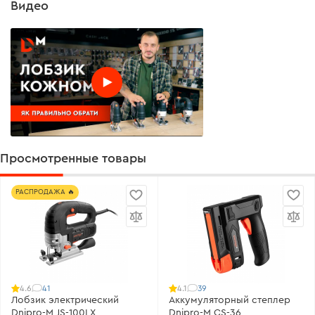
Видео
Просмотренные товары
РАСПРОДАЖА 🔥
41
39
4.6
4.1
Лобзик электрический
Аккумуляторный степлер
Dnipro-M JS-100LX
Dnipro-M CS-36