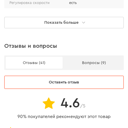
Регулировка скорости
есть
Маятниковый ход
есть
Показать больше
Подсветка рабочей зоны
есть
Функция обдува рабочей
есть
зоны
Отзывы и вопросы
Тип рукоятки
скобовидная
Отзывы (41)
Вопросы (9)
Длина шнура
4 м
Направляющий ролик
Материал подошвы
алюминий
Оставить отзыв
Наклонный рез
от + 45º до - 45º
Направляющий ролик с игольчатым подшипником
внутри продлевает его ресурс и точность, снижая
Вес инструмента с сетевым
4.6
3,1 кг
шнуром
вероятность заклинивания. Сам подшипник
/5
расположен на выточенном штифте, который
Класс защиты корпуса
IP20
фиксируется стопорным кольцом.
90% покупателей рекомендуют этот товар
Напряжение сети
230 В