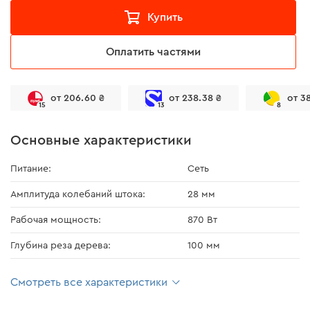
Купить
Оплатить частями
от 206.60 ₴
от 238.38 ₴
от 3
15
13
8
Основные характеристики
Питание:
Сеть
Амплитуда колебаний штока:
28 мм
Рабочая мощность:
870 Вт
Глубина реза дерева:
100 мм
Смотреть все характеристики