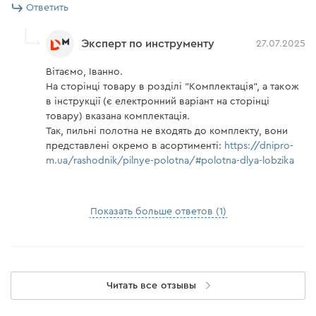
Ответить
Эксперт по инструменту
27.07.2025
Вітаємо, Іванно.
На сторінці товару в розділі "Комплектація", а також
в інструкції (є електронний варіант на сторінці
товару) вказана комплектація.
Так, пильні полотна не входять до комплекту, вони
представлені окремо в асортименті:
https://dnipro-
m.ua/rashodnik/pilnye-polotna/#polotna-dlya-lobzika
Показать больше ответов (1)
Читать все отзывы