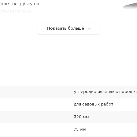
жает нагрузку на
спользовании.
ия обеспечивает
ста и быстрый
Показать больше
углеродистая сталь с порош
Небольшие 
для садовых работ
320 мм
Размер инструмента
75 мм
хорошо лежит в ру