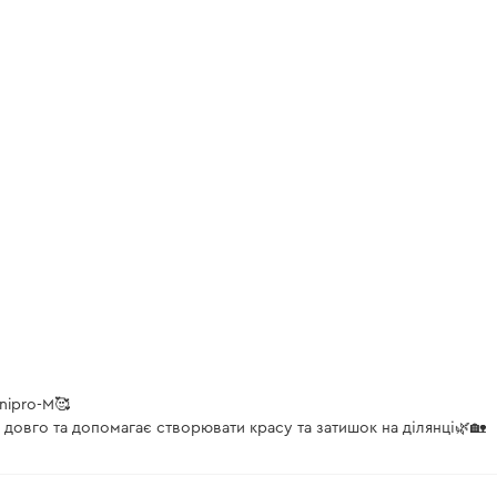
nipro-M🥰
 довго та допомагає створювати красу та затишок на ділянці🌿🏡