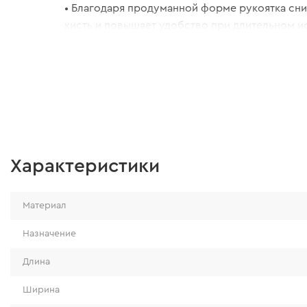
• Благодаря продуманной форме рукоятка сни
кисть и повышает удобство при длительном и
• Дополнительное отверстие для подвешиван
удобное хранение инструмента, экономию ме
доступ в нужный момент.
Характеристики
Материал
Назначение
Длина
Ширина