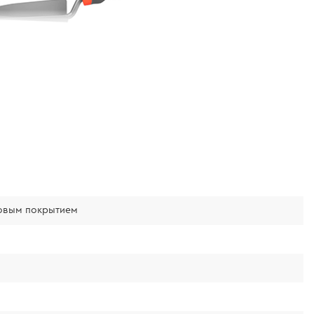
ковым покрытием
габариты
 — 315 × 85 × 55 мм. Он удобен в работе,
ке и дает возможность выполнять точные и