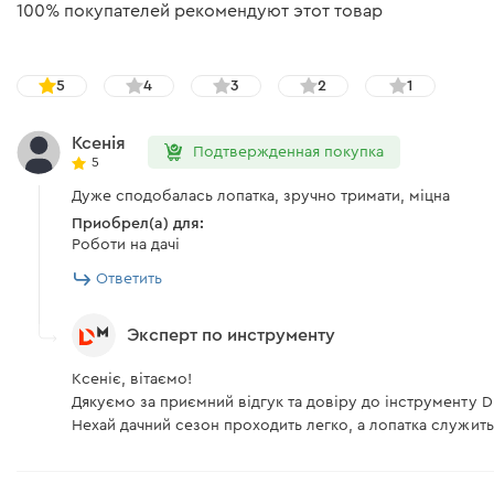
100% покупателей рекомендуют этот товар
5
4
3
2
1
Ксенія
Подтвержденная покупка
5
Дуже сподобалась лопатка, зручно тримати, міцна
Приобрел(а) для:
Роботи на дачі
Ответить
Эксперт по инструменту
Ксеніє, вітаємо!
Дякуємо за приємний відгук та довіру до інструменту D
Нехай дачний сезон проходить легко, а лопатка служить