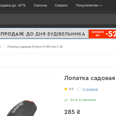
одажа до -87%
Салоны
Сервис
Покупателям
ы
Лопатка садовая Dnipro-M 320 мм S-32
Лопатка садовая
5.0
11
отзывов
Есть в наличии
285 ₴