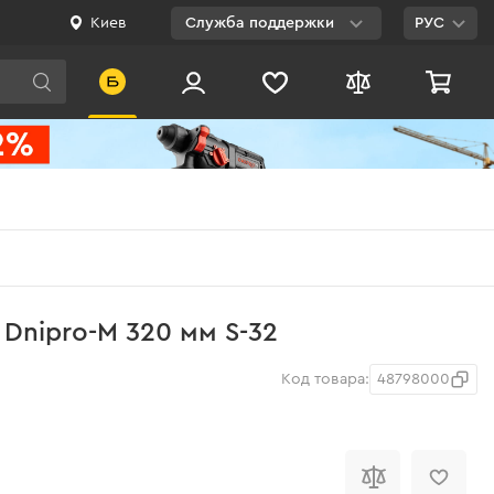
Киев
Служба поддержки
РУС
Viber
WhatsApp
Telegram
Facebook
E-mail
0 800 200 500
 Dnipro-M 320 мм S-32
Бесплатно по
Украине
Код товара:
48798000