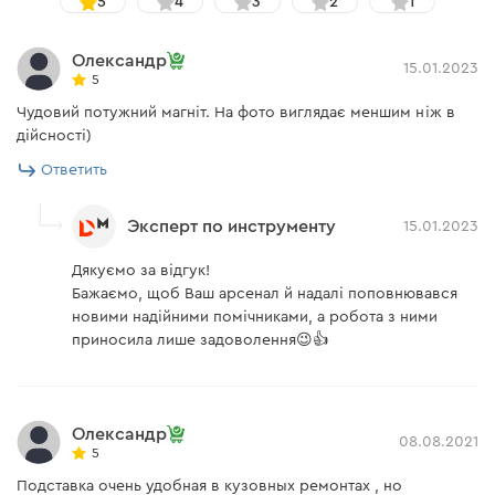
5
4
3
2
1
Олександр
15.01.2023
5
Чудовий потужний магніт. На фото виглядає меншим ніж в
дійсності)
Ответить
Эксперт по инструменту
15.01.2023
Дякуємо за відгук!
Бажаємо, щоб Ваш арсенал й надалі поповнювався
новими надійними помічниками, а робота з ними
приносила лише задоволення😉👍
Олександр
08.08.2021
5
Подставка очень удобная в кузовных ремонтах , но