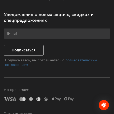
Новости
Акционные наборы
Уведомления о новых акциях, скидках и
Бизнес-клиентам
спецпредложениях
Программа лояльности
Клуб мастерства
Подписаться
Подписываясь, вы соглашаетесь с
пользовательским
соглашением
Мы принимаем:
Следите за нами: