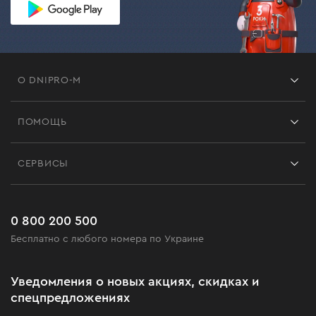
О DNIPRO-M
Франшиза
ПОМОЩЬ
Отзывы
Контакты
Блог
СЕРВИСЫ
Возврат
Работа
Сервис
Доставка и оплата
Новинки
Часто задаваемые вопросы
0 800 200 500
Черная пятница
Бесплатно с любого номера по Украине
Новости
Акционные наборы
Уведомления о новых акциях, скидках и
Бизнес-клиентам
спецпредложениях