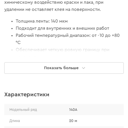
химическому воздействию краски и лака, при
удалении не оставляет клея на поверхности.
Толщина ленты: 140 мкм
Подходит для внутренних и внешних работ
Рабочий температурный диапазон: от -10 до +80
°С
Обеспечивает четкую ровную границу при
покраске
Предотвращает эффект стекания и перехода
Показать больше
краски на соседние поверхности
Характеристики
Модельный ряд
140А
Длина
20 м