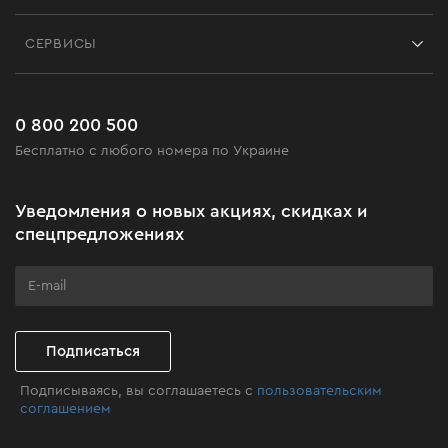
Контакты
Блог
СЕРВИСЫ
Возврат
Работа
Сервис
Доставка и оплата
Новинки
Часто задаваемые вопросы
0 800 200 500
Черная пятница
Бесплатно с любого номера по Украине
Новости
Акционные наборы
Уведомления о новых акциях, скидках и
Бизнес-клиентам
спецпредложениях
Программа лояльности
Клуб мастерства
Подписаться
Подписываясь, вы соглашаетесь с
пользовательским
соглашением