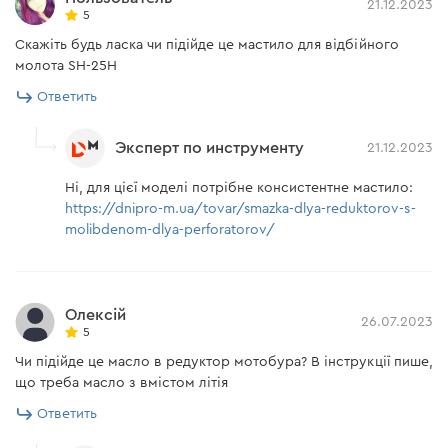
21.12.2023
5
Скажіть будь ласка чи підійде це мастило для відбійного
молота SH-25H
Ответить
Эксперт по инструменту
21.12.2023
Ні, для цієї моделі потрібне консистентне мастило:
https://dnipro-m.ua/tovar/smazka-dlya-reduktorov-s-
molibdenom-dlya-perforatorov/
Олексій
26.07.2023
5
Чи підійде це масло в редуктор мотобура? В інструкції пише,
що треба масло з вмістом літія
Ответить