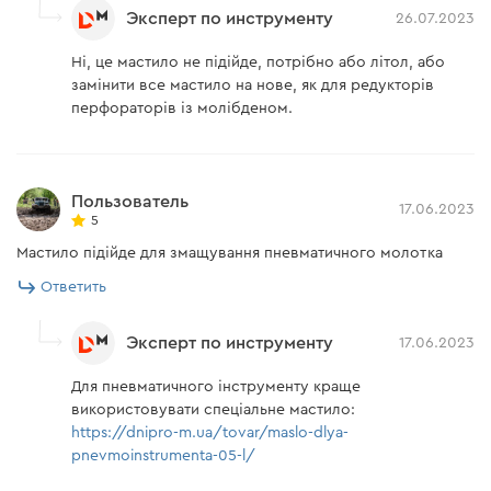
Эксперт по инструменту
26.07.2023
Ні, це мастило не підійде, потрібно або літол, або
замінити все мастило на нове, як для редукторів
перфораторів із молібденом.
Пользователь
17.06.2023
5
Мастило підійде для змащування пневматичного молотка
Ответить
Эксперт по инструменту
17.06.2023
Для пневматичного інструменту краще
використовувати спеціальне мастило:
https://dnipro-m.ua/tovar/maslo-dlya-
pnevmoinstrumenta-05-l/