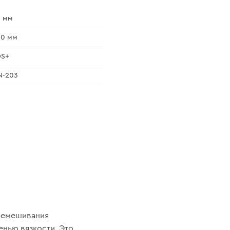
0 мм
00 мм
DS+
N-203
еремешивания
нью вязкости. Это