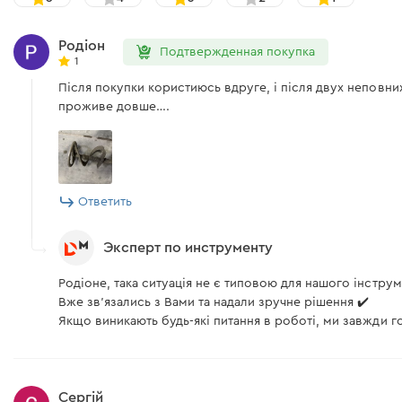
Родіон
Подтвержденная покупка
1
Після покупки користиюсь вдруге, і після двух неповни
проживе довше….
Ответить
Эксперт по инструменту
Родіоне, така ситуація не є типовою для нашого інстру
Вже зв'язались з Вами та надали зручне рішення ✔️
Якщо виникають будь-які питання в роботі, ми завжди г
Сергій