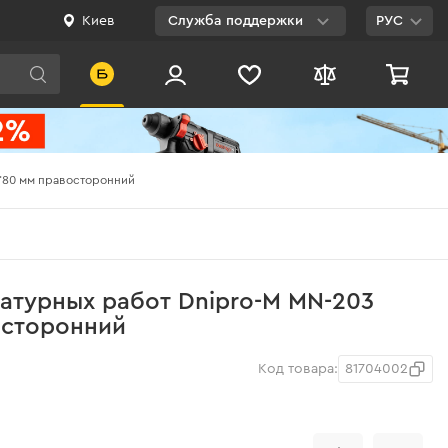
Киев
Служба поддержки
РУС
Viber
WhatsApp
Telegram
0*80 мм правосторонний
Facebook
E-mail
0 800 200 500
атурных работ Dnipro-M MN-203
Бесплатно по
осторонний
Украине
Код товара:
81704002