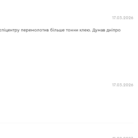
17.03.2026
з єпіцентру перемолотив більше тонни клею. Думав дніпро
17.03.2026