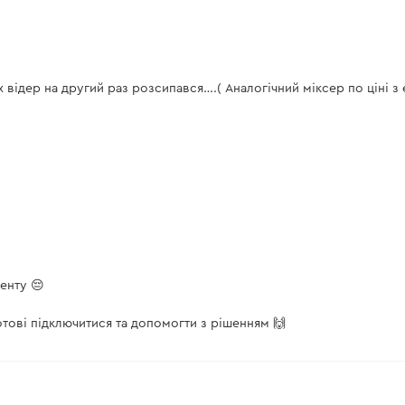
х відер на другий раз розсипався….( Аналогічний міксер по ціні 
менту 😔
отові підключитися та допомогти з рішенням 🙌