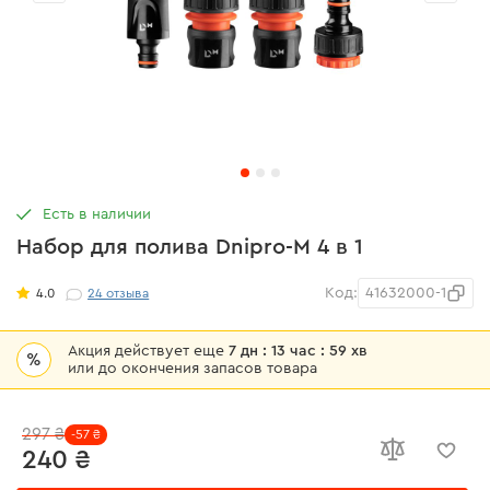
Есть в наличии
Набор для полива Dnipro-M 4 в 1
Код:
41632000-1
4.0
24
отзыва
Акция действует еще
7 дн : 13 час : 59 хв
%
или до окончения запасов товара
297 ₴
-57 ₴
240 ₴