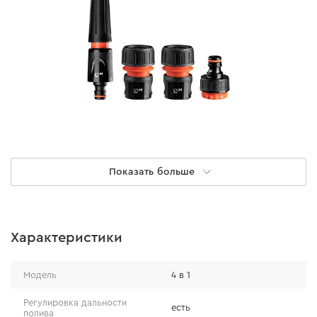
Комплектация
Показать больше
Насадка с регулировкой режима полива
прямой/конусный
Характеристики
Коннектор с аквастопом 1/2"
Коннектор 1/2"
Модель
4 в 1
Адаптер 1/2"-3/4"
Регулировка дальности
есть
полива