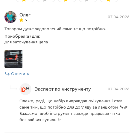
глубины на каждый зуб и сточите плоским
напильником. После этого закруглите
Олег
ограничитель глубины реза.
07.04.2026
5
Товаром дуже задоволений саме те що потрібно.
Приобрел(а) для:
Для заточування цепа
Ответить
Эксперт по инструменту
07.04.2026
Олеже, раді, що набір виправдав очікування і став
саме тим, що потрібно для догляду за ланцюгом 🔧🌿
Бажаємо, щоб інструмент завжди працював чітко і
без зайвих зусиль ✨