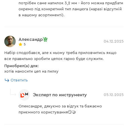
потрібен саме напилок 3,2 мм - його можна придбати
окремо під конкретний тип ланцюга (наразі відсутній
в нашому асортименті).
Александр
04.12.2025
5
Набір сподобався, але к ньому треба приловчитись якщо
все правильно зробити цепок гарно буде служити.
Приобрел(а) для:
хотів наносити цеп на пилку
Ответить
Эксперт по инструменту
05.12.2025
Олександре, дякуємо за відгук та бажаємо
приємного користування😏🤝