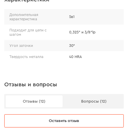
крепления на стене.
Дополнительная
5в1
характеристика
Подходит для цепи с
0,325" и 3/8"lp
шагом
Угол заточки
30°
Твердость металла
40 HRA
Отзывы и вопросы
Отзывы (12)
Вопросы (12)
Краткая инструкция по
использованию
Оставить отзыв