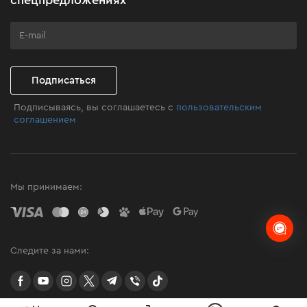
Программа лояльности
Клуб мастерства
Подписаться
Подписываясь, вы соглашаетесь с
пользовательским
соглашением
Мы принимаем:
Следите за нами:
facebook
youtube
instagram
twitter
telegram
Viber
TikTok