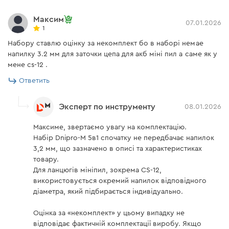
Максим
07.01.2026
1
Набору ставлю оцінку за некомплект бо в наборі немае
напилку 3.2 мм для заточки цепа для акб міні пил а саме як у
мене cs-12 .
Ответить
Эксперт по инструменту
08.01.2026
Максиме, звертаємо увагу на комплектацію.
Набір Dnipro-M 5в1 спочатку не передбачає напилок
3,2 мм, що зазначено в описі та характеристиках
товару.
Для ланцюгів мініпил, зокрема CS-12,
використовується окремий напилок відповідного
діаметра, який підбирається індивідуально.
Оцінка за «некомплект» у цьому випадку не
відповідає фактичній комплектації виробу. Якщо