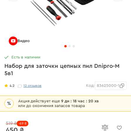
Видео
Есть в наличии
Набор для заточки цепных пил Dnipro-M
5в1
Код:
83625000-1
4.2
12
отзывов
Акция действует еще
9 дн : 18 час : 20 хв
%
или до окончения запасов товара
519 ₴
-69 ₴
450 ₴