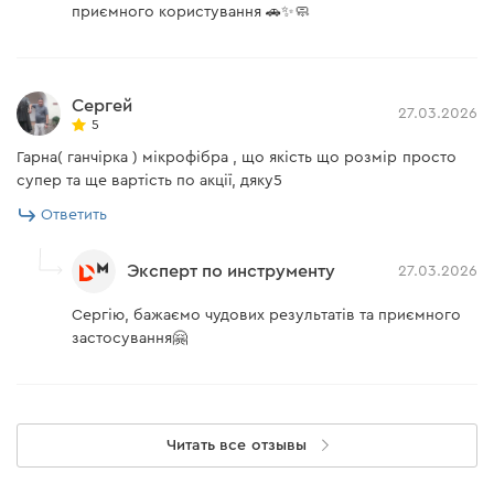
приємного користування 🚗✨🧼
Сергей
27.03.2026
5
Гарна( ганчірка ) мікрофібра , що якість що розмір просто
супер та ще вартість по акції, дяку5
Ответить
Эксперт по инструменту
27.03.2026
Сергію, бажаємо чудових результатів та приємного
застосування🤗
Читать все отзывы