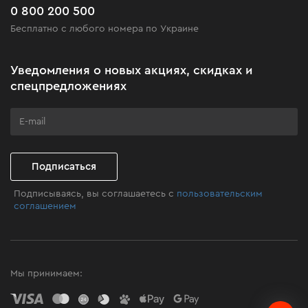
Часто задаваемые вопросы
0 800 200 500
Черная пятница
Бесплатно с любого номера по Украине
Новости
Акционные наборы
Уведомления о новых акциях, скидках и
Бизнес-клиентам
спецпредложениях
Программа лояльности
Клуб мастерства
Подписаться
Подписываясь, вы соглашаетесь с
пользовательским
соглашением
Мы принимаем: