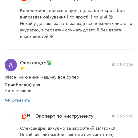
Володимире, приємно чути, що набір мікрофібри
виправдав очікування і по якості, і по ціні 😊
Нехай у догляді за авто завжди все виходить чисто та
акуратно, а серветки служать довго й без втрати
властивостей 💙
Олександр
18.05.2026
5
класні мию ними машину все супер
Приобрел(а) для:
митя машини
Ответить
Эксперт по инструменту
18.05.2026
Олександре, дякуємо за зворотний зв'язок🤝
Нехай ваш автомобіль завжди сяє чистотою,