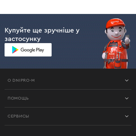
Купуйте ще зручніше у
застосунку
О DNIPRO-M
Франшиза
ПОМОЩЬ
Отзывы
Контакты
Блог
СЕРВИСЫ
Возврат
Работа
Сервис
Доставка и оплата
Новинки