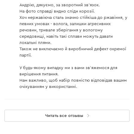
Андрію, дякуємо, за зворотний зв'язок.
На фото справді видно сліди корозії.
Хоч нержавіюча сталь значно стійкіша до ржавіння, у
певних умовах - волога, залишки агресивних
речовин, тривале зберігання у вологому
середовищі, навіть такі сплави можуть давати
локальні плями.
Також не виключаємо й виробничий дефект окремої
партії.
У будь-якому випадку ми з вами зв’яжемося для
вирішення питання.
Нам важливо, щоб набір повністю відповідав вашим
очікуванням у використанні.
Читать все отзывы