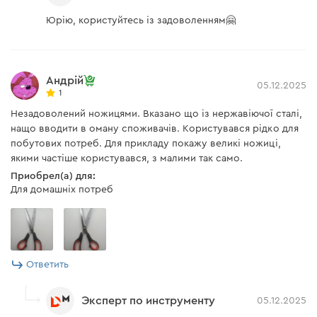
Юрію, користуйтесь із задоволенням🤗
Андрій
05.12.2025
1
Незадоволений ножицями. Вказано що із нержавіючої сталі,
нащо вводити в оману споживачів. Користувався рідко для
побутових потреб. Для прикладу покажу великі ножиці,
якими частіше користувався, з малими так само.
Приобрел(а) для:
Для домашніх потреб
Ответить
Эксперт по инструменту
05.12.2025