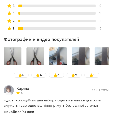
4
2
3
1
2
1
1
3
Фотографии и видео покупателей
5
4
3
2
1
Каріна
13.01.2026
5
чудові ножиці!Маю два набори,одні вже майже два роки
служать і все одно відмінно ріжуть без єдиної заточки
Приобрел(а) для: