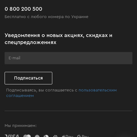
Часто задаваемые вопросы
0 800 200 500
Черная пятница
Бесплатно с любого номера по Украине
Новости
Акционные наборы
Уведомления о новых акциях, скидках и
Подарите мастерство
спецпредложениях
Бизнес-клиентам
Программа лояльности
Клуб мастерства
Подписаться
Подписываясь, вы соглашаетесь с
пользовательским
соглашением
Мы принимаем: