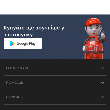
Купуйте ще зручніше у
застосунку
О DNIPRO-M
Франшиза
ПОМОЩЬ
Отзывы
Контакты
Блог
СЕРВИСЫ
Возврат
Работа
Сервис
Доставка и оплата
Новинки