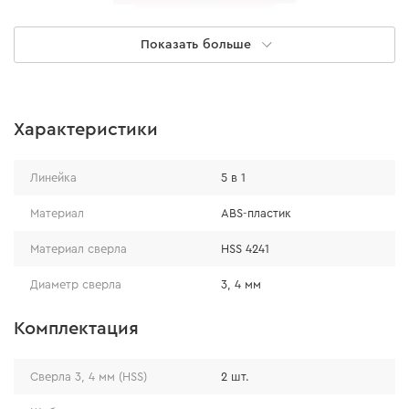
Показать больше
Комплектация
Характеристики
шаблон для угловых ручек;
шаблон для серединных ручек;
Линейка
5 в 1
шаблон для размещения петель (45 мм);
сверла 3, 4 мм (HSS).
Материал
ABS-пластик
Материал сверла
HSS 4241
Диаметр сверла
3, 4 мм
Комплектация
Сверла 3, 4 мм (HSS)
2 шт.