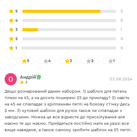
5
5
4
0
3
1
2
0
1
0
5
4
3
2
1
Андрій
03.08.2024
3
Дещо розчарований даним набором. 1) шаблон для петель
тільки на 45, а на досить поширені 25 до прикладу? 2) навіть
на 45 не співпадає з кріпленням петлі на бокову стінку десь
2 мм. 3) кутовий шаблон для ручок також не співпадає з
заводським. Можна це все віднести до прискіпування але
маємо те що маємо. Прийдеться постійно мати на увазі все
вище наведене, а також самому зробити шаблон на 25 петлі.