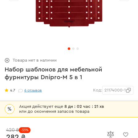
Товара нет в наличии
Набор шаблонов для мебельной
фурнитуры Dnipro-M 5 в 1
Код:
21174000-1
4.7
6
отзывов
Акция действует еще
8 дн : 02 час : 21 хв
%
или до окончения запасов товара
420 ₴
-33%
282 ₴