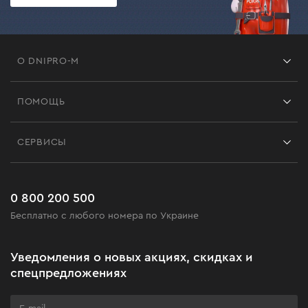
О DNIPRO-M
Франшиза
ПОМОЩЬ
Отзывы
Контакты
Блог
СЕРВИСЫ
Возврат
Работа
Сервис
Доставка и оплата
Новинки
Часто задаваемые вопросы
0 800 200 500
Черная пятница
Бесплатно с любого номера по Украине
Новости
Акционные наборы
Уведомления о новых акциях, скидках и
Бизнес-клиентам
спецпредложениях
Программа лояльности