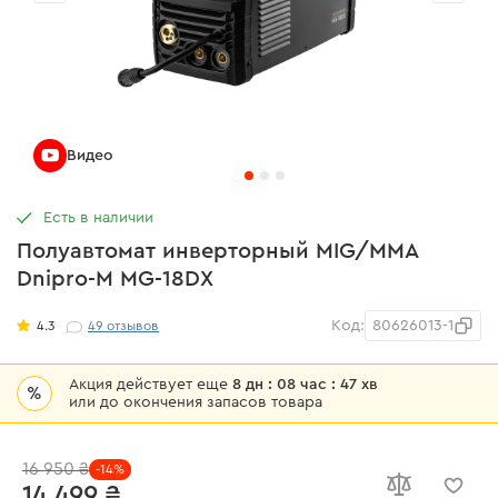
Видео
Есть в наличии
Полуавтомат инверторный MIG/MMA
Dnipro-M MG-18DX
Код:
80626013-1
4.3
49
отзывов
Акция действует еще
8 дн : 08 час : 47 хв
%
или до окончения запасов товара
16 950 ₴
-14%
14 499 ₴