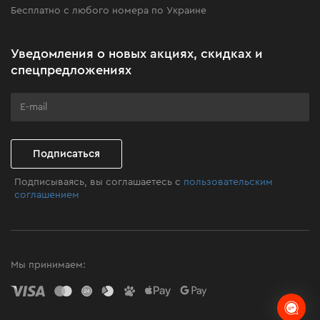
Бесплатно с любого номера по Украине
Новости
Акционные наборы
Уведомления о новых акциях, скидках и
Бизнес-клиентам
спецпредложениях
Программа лояльности
Клуб мастерства
Стабильность
Подписаться
В случае падения напряжения в сети до 160 В
аппарат не потеряет мощности, позволяя
Подписываясь, вы соглашаетесь с
пользовательским
соглашением
создавать стабильный сварочный шов. Это стало
возможным благодаря использованию сетевого
фильтра.
Мы принимаем: