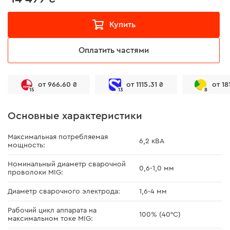
Купить
Оплатить частями
от 966.60 ₴
от 1115.31 ₴
от 18
15
13
8
Основные характеристики
Максимальная потребляемая
6,2 кВА
мощность:
Номинальный диаметр сварочной
0,6-1,0 мм
проволоки MIG:
Диаметр сварочного электрода:
1,6-4 мм
Рабочий цикл аппарата на
100% (40°С)
максимальном токе MIG: