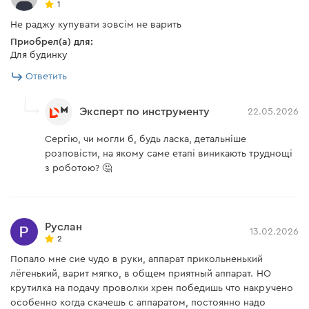
1
электрододержателем (3
есть
м)
Не раджу купувати зовсім не варить
Приобрел(а) для:
Сварочный полуавтомат
есть
Для будинку
Контактный наконечник
есть
Ответить
Эксперт по инструменту
22.05.2026
Инструкция пользователя
Сергію, чи могли б, будь ласка, детальніше
Скачать инструкцию к "Полуавтомат инверторный
розповісти, на якому саме етапі виникають труднощі
з роботою? 🤔
MIG/MMA Dnipro-M MG-18DX"
Руслан
13.02.2026
2
Попало мне сие чудо в руки, аппарат прикольненький
лёгенький, варит мягко, в общем приятный аппарат. НО
крутилка на подачу проволки хрен победишь что накручено
особенно когда скачешь с аппаратом, постоянно надо