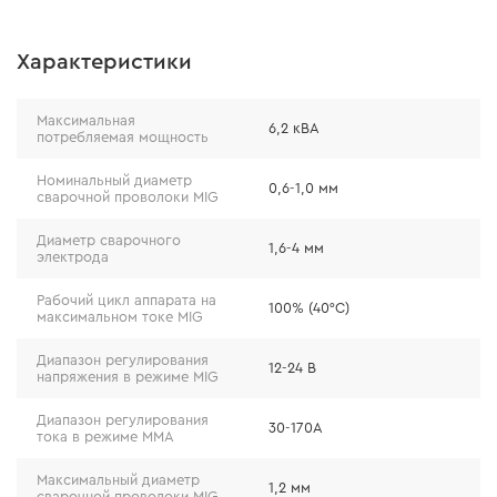
Характеристики
Максимальная
6,2 кВА
потребляемая мощность
Номинальный диаметр
0,6-1,0 мм
сварочной проволоки MIG
Диаметр сварочного
1,6-4 мм
электрода
Рабочий цикл аппарата на
100% (40°С)
максимальном токе MIG
Диапазон регулирования
12-24 В
напряжения в режиме MIG
Надежность
Диапазон регулирования
30-170А
тока в режиме ММА
Полуавтомат имеет защиту от замыкания, что
Максимальный диаметр
позволяет работать в запыленных местах с
1,2 мм
сварочной проволоки MIG