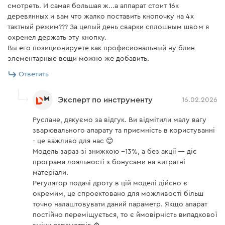
смотреть. И самая большая ж...а аппарат стоит 16к
деревянных и вам что жалко поставить кнопочку на 4х
Процесс протягивания проволоки
тактный режим??? За целый день сварки сплошным швом я
охренел держать эту кнопку.
Вы его позиционируете как профисиональный ну блин
Кнопка протягивания проволоки автоматизирует и
элементарные вещи можно же добавить.
ускоряет ее подачу от катушки к наконечнику. Во
время этого не расходуется защитный газ, а
Ответить
процесс длится всего 30 секунд.
Эксперт по инструменту
16.02.2026
Руслане, дякуємо за відгук. Ви відмітили малу вагу
зварювального апарату та приємність в користуванні
- це важливо для нас 😊
Модель зараз зі знижкою −13%, а без акції — діє
програма лояльності з бонусами на витратні
матеріали.
Регулятор подачі дроту в цій моделі дійсно є
окремим, це спроектовано для можливості більш
точно налаштовувати даний параметр. Якщо апарат
постійно переміщується, то є ймовірність випадкової