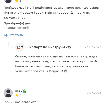
5
напряжения в сети до 170 В. Это гарантирует
Защита от перегрева
есть
Прийшов час і мені поділитись враженнями: поки що варив
стабильную работу, равномерную дугу и
тільки електродом і варить він суперово! Дніпро М як
Быстрая протяжка
качественный шов даже при нестабильном
есть
завжди супер.
проволоки
электроснабжении.
Приобрел(а) для:
Власних потреб
Диапазон регулировки
35 - 120 А
сварочного тока
Ответить
Комплектация
Эксперт по инструменту
23.07.2026
Кабель с зажимом массы 2
Олеже, приємно знати, що напівавтомат виправдав
есть
м
ваші очікування та чудово показав себе в роботі 🔥
Бажаємо якісних швів, легкого зварювання та
Контактный наконечник 0,8
есть
успішних проєктів із Dnipro-M 😊
мм
Оригинал инструкции по
технике безопасности и
есть
эксплуатации
Іван
12.07.2026
5
Сварочный полуавтомат
есть
Гарний напівавтомат