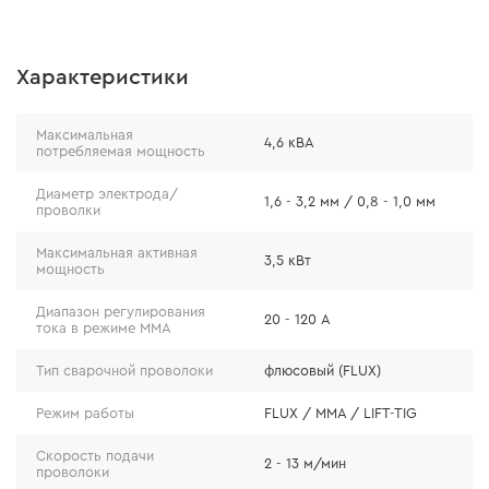
Компактный и мощный
Характеристики
Аппарат компактный и весит всего 4,8 кг. В то же
Максимальная
4,6 кВА
время, он оснащен надежными и мощными
потребляемая мощность
компонентами, обеспечивающими стабильный
Диаметр электрода/
сварочный ток до 120 А.
1,6 - 3,2 мм / 0,8 - 1,0 мм
проволки
Мощность позволяет работать электродом до 3 мм и
Максимальная активная
3,5 кВт
мощность
флюсовой проволокой 0,8 мм с катушкой 1 кг в
режиме Flux, что не требует подключения защитного
Диапазон регулирования
20 - 120 А
газа. Благодаря этому аппарат особенно удобен для
тока в режиме ММА
работ на придомовом участке и на выезде.
Тип сварочной проволоки
флюсовый (FLUX)
Режим работы
FLUX / MMA / LIFT-TIG
Скорость подачи
2 - 13 м/мин
проволоки