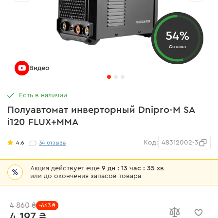
54%
Остатка
Видео
Есть в наличии
Полуавтомат инверторный Dnipro-M SA
i120 FLUX+MMA
Код:
48312002-3
4.6
34
отзыва
Акция действует еще
9 дн : 13 час : 35 хв
%
или до окончения запасов товара
4 860 ₴
-663 ₴
4 197 ₴