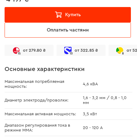
Купить
Оплатить частями
от 279.80 ₴
от 322.85 ₴
от 5
15
13
8
Основные характеристики
Максимальная потребляемая
4,6 кВА
мощность:
1,6 - 3,2 мм / 0,8 - 1,0
Диаметр электрода/проволки:
мм
Максимальная активная мощность:
3,5 кВт
Диапазон регулирования тока в
20 - 120 А
режиме ММА: