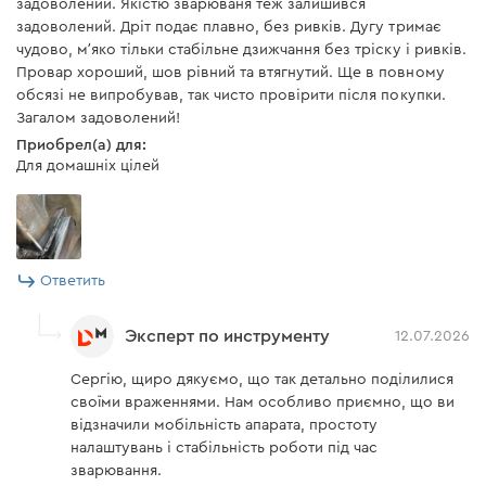
задоволений. Якістю зварюваня теж залишився
задоволений. Дріт подає плавно, без ривків. Дугу тримає
чудово, мʼяко тільки стабільне дзижчання без тріску і ривків.
Провар хороший, шов рівний та втягнутий. Ще в повному
обсязі не випробував, так чисто провірити після покупки.
Загалом задоволений!
Приобрел(а) для:
Для домашніх цілей
Ответить
Эксперт по инструменту
12.07.2026
Сергію, щиро дякуємо, що так детально поділилися
своїми враженнями. Нам особливо приємно, що ви
відзначили мобільність апарата, простоту
налаштувань і стабільність роботи під час
зварювання.