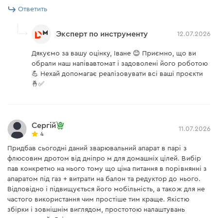
Кабель с
есть
Ответить
электрододержателем 2 м
Сварочный рукав 2 м
есть
Эксперт по инструменту
12.07.2026
Дякуємо за вашу оцінку, Іване 😊 Приємно, що ви
Инструкция пользователя
обрали наш напівавтомат і задоволені його роботою
💪 Нехай допомагає реалізовувати всі ваші проєкти
🤞✅
Скачать инструкцию к "Полуавтомат инверторный
Dnipro-M SA i120 FLUX+MMA"
Сергій
11.07.2026
4
Придбав сьогодні даний зварювальний апарат в парі з
флюсовим дротом від дніпро м для домашніх цілей. Вибір
пав конкретно на нього тому що ціна питання в порівнянні з
апаратом під газ + витрати на балон та редуктор до нього.
Відповідно і підвищується його мобільність, а також для не
частого використання чим простіше тим краще. Якістю
збірки і зовнішнім виглядом, простотою налаштувань