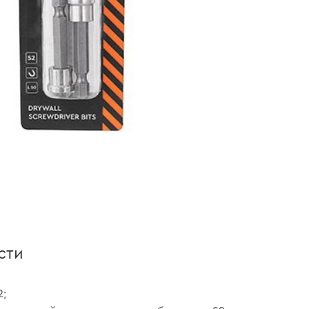
сти
2;