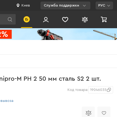
Киев
Служба поддержки
РУС
Viber
WhatsApp
Telegram
Facebook
E-mail
0 800 200 500
nipro-M PH 2 50 мм cталь S2 2 шт.
Бесплатно по
Украине
Код товара:
19046035
овывоза