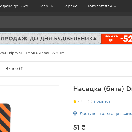
одажа до -87%
Салоны
Сервис
Покупателям
та) Dnipro-M PH 2 50 мм cталь S2 2 шт.
Видео (1)
Насадка (бита) D
4.0
9
отзывов
Доступен только для сам
51 ₴