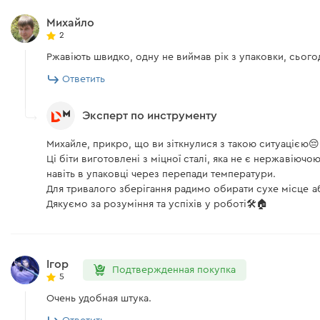
Михайло
2
Ржавіють швидко, одну не виймав рік з упаковки, сьогод
Ответить
Эксперт по инструменту
Михайле, прикро, що ви зіткнулися з такою ситуацією😔
Ці біти виготовлені з міцної сталі, яка не є нержавіюч
навіть в упаковці через перепади температури.
Для тривалого зберігання радимо обирати сухе місце а
Дякуємо за розуміння та успіхів у роботі🛠️🏠
Ігор
Подтвержденная покупка
5
Очень удобная штука.