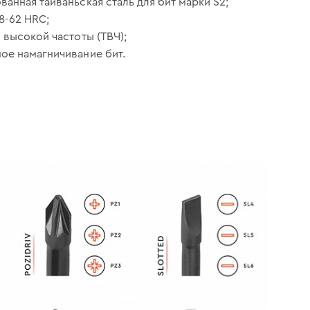
анная тайваньская сталь для бит марки S2;
8-62 HRC;
 высокой частоты (ТВЧ);
ое намагничивание бит.