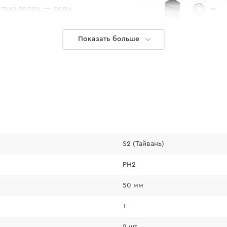
стью вверх — если
орез будет хорошо
Показать больше
S2 (Тайвань)
PH2
50 мм
+
2 шт.