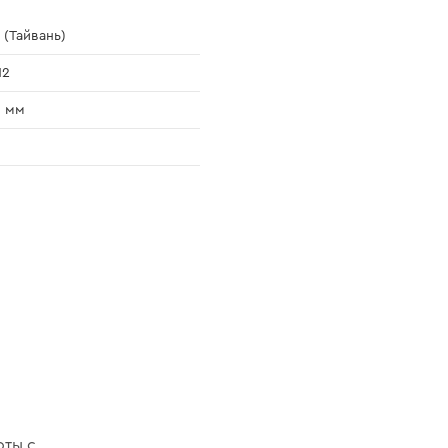
 (Тайвань)
H2
0 мм
оты с