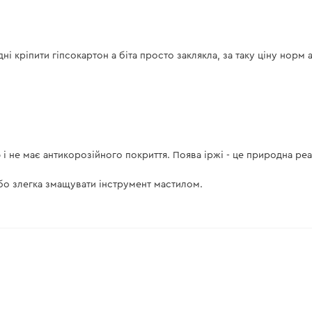
ні кріпити гіпсокартон а біта просто заклякла, за таку ціну норм
ою і не має антикорозійного покриття. Поява іржі - це природна р
бо злегка змащувати інструмент мастилом.