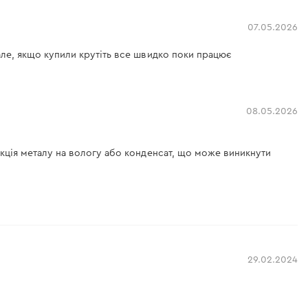
07.05.2026
 але, якщо купили крутіть все швидко поки працює
08.05.2026
еакція металу на вологу або конденсат, що може виникнути
29.02.2024