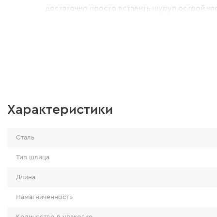
достаточно просто вставить шуруп острой ча
бита подобрана правильно, то шуруп или сам
держаться и не выпадать.
Характеристики
Сталь
Тип шлица
Длина
Намагниченность
Количество в упаковке