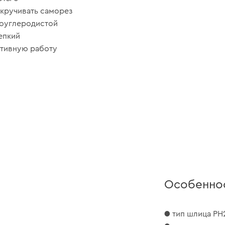
акручивать саморез
коуглеродистой
епкий
ктивную работу
Особенно
● тип шлица PH