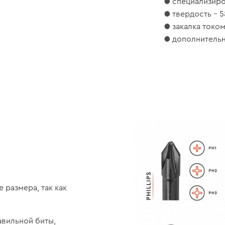
● специализиров
● твердость – 5
● закалка током
● дополнительн
 размера, так как
авильной биты,