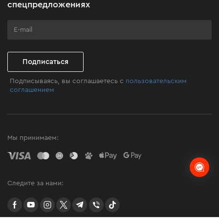
Бизнес-клиентам
спецпредложениях
Программа лояльности
Клуб мастерства
Подписаться
Подписываясь, вы соглашаетесь с
пользовательским
соглашением
Мы принимаем:
Следите за нами:
facebook
youtube
instagram
twitter
telegram
Viber
TikTok