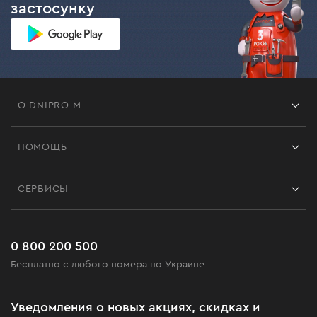
застосунку
О DNIPRO-M
Франшиза
ПОМОЩЬ
Отзывы
Контакты
Блог
СЕРВИСЫ
Возврат
Работа
Сервис
Доставка и оплата
Новинки
Часто задаваемые вопросы
0 800 200 500
Черная пятница
Бесплатно с любого номера по Украине
Новости
Акционные наборы
Уведомления о новых акциях, скидках и