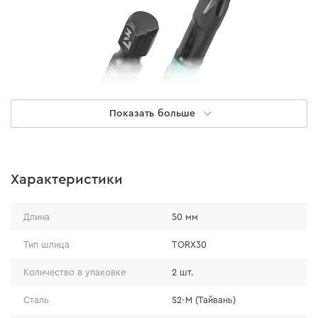
Показать больше
Особенности
Характеристики
изготовлены из высококачественной
Длина
50 мм
модифицированной стали S2-M;
твердость биты 58-62 HRС, что обеспечивает ее
Тип шлица
TORX30
ресурс более 1000 саморезов;
Количество в упаковке
2 шт.
цветовая маркировка бит для их быстрого
выбора;
Сталь
S2-M (Тайвань)
увеличенная торсионная зона и зональное