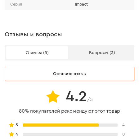
Серия
Impact
закаливание биты позволяет выдерживать
большие нагрузки.
Отзывы и вопросы
Отзывы (5)
Вопросы (3)
Оставить отзыв
4.2
/5
80% покупателей рекомендуют этот товар
Выбор типа биты
5
4
4
0