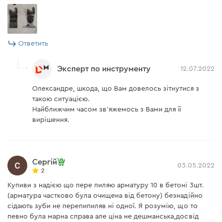
Ответить
Эксперт по инструменту
12.07.2022
Олександре, шкода, що Вам довелось зітнутися з
такою ситуацією.
Найближчим часом зв'яжемось з Вами для її
вирішення.
Сергій
03.05.2022
2
Купиви з надією що пере пиляю арматуру 10 в бетоні 3шт.
(арматура частково була очищена від бетону) безнадійно
сідають зуби не перепипиляв ні одної. Я розумію, що то
певно була марна справа але ціна не дешманська,досвід