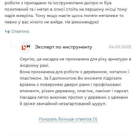
роботи з приладами та інструментами дніпро-м був
позитивний та і метал в описі стоїть на першому місці тому
надія жевріла. Тому якщо маєте щось пиляти металеве то
певно у вас нічого не вийде. Не рекомендую!
Ответить
Эксперт по инструменту
04.05.2022
Сергію, ця насадка не призначена для різу арматури в
жодному разі.
Вона призначена для роботи з деревиною, металом і
пластиком. За її допомогою Ви зможете підрізати
врівень з поверхнею дверні рами і профільовані
елементи, різати деревину, пластик, ламінат і паркет.
Насадка легко виконає пропил у деревині з цвяхами
й зріже звичайний незагартований шуруп.
Показать больше ответов (1)