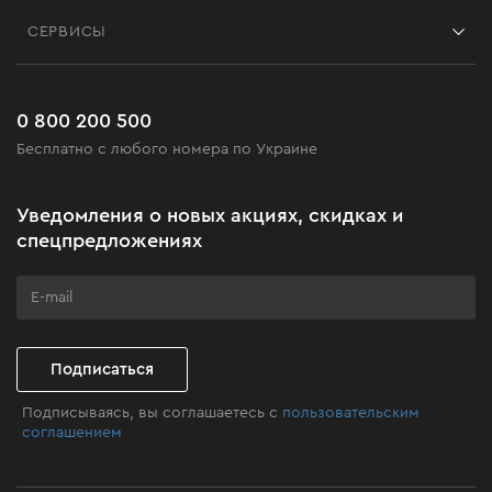
Контакты
Блог
СЕРВИСЫ
Возврат
Работа
Сервис
Доставка и оплата
Новинки
Часто задаваемые вопросы
0 800 200 500
Черная пятница
Бесплатно с любого номера по Украине
Новости
Акционные наборы
Уведомления о новых акциях, скидках и
Бизнес-клиентам
спецпредложениях
Программа лояльности
Клуб мастерства
Подписаться
Подписываясь, вы соглашаетесь с
пользовательским
соглашением