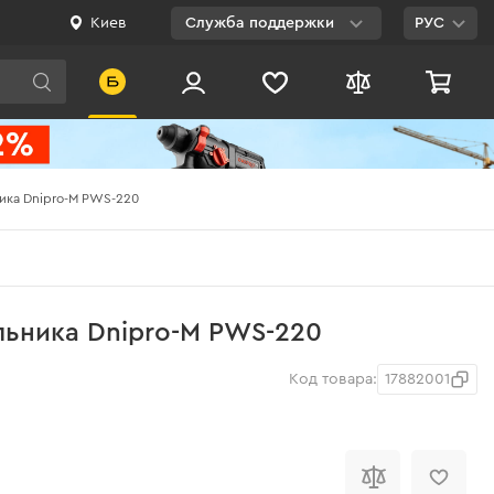
Киев
Служба поддержки
РУС
Viber
WhatsApp
Telegram
ника Dnipro-M PWS-220
Facebook
E-mail
0 800 200 500
льника Dnipro-M PWS-220
Бесплатно по
Украине
Код товара:
17882001