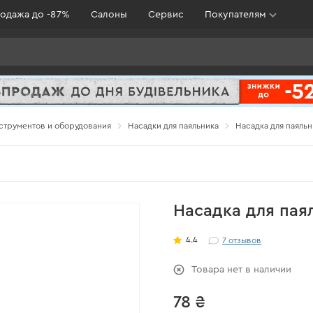
одажа до -87%
Салоны
Сервис
Покупателям
струментов и оборудования
Насадки для паяльника
Насадка для паяль
Насадка для пая
4.4
7
отзывов
Товара нет в наличии
78 ₴