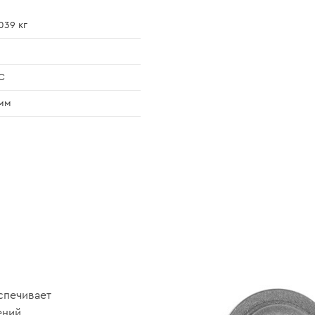
039 кг
C
мм
спечивает
ений