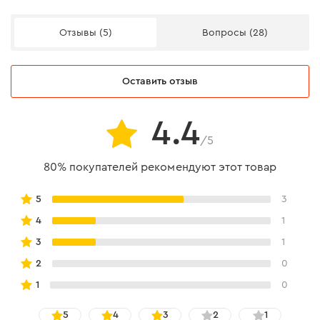
Отзывы (5)
Вопросы (28)
Оставить отзыв
4.4
/5
80% покупателей рекомендуют этот товар
Особенности конструкции
5
3
Представляет собой современный образец пилы,
4
1
которая расположена на конце удлиненной штанги.
3
1
Насадка быстро и просто устанавливается прямо на
2
0
мотокосу.
1
0
5
4
3
2
1