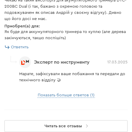
Чекаю на такий висоторіз для акумуляторного тримера DTC-
200BC Dual (і так, бажано з окремою головою та
подовжувачем як описав Андрій у своєму відгуку). Дивно
що його досі не має.
Приобрел(а) для:
Як буде для аккумуляторного тримера то куплю (але дерева
закінчуються, такшо поспішіть)
Ответить
Эксперт по инструменту
17.03.2025
Марате, зафіксували ваше побажання та передали до
технічного відділу 🤝
Показать больше ответов (1)
Читать все отзывы