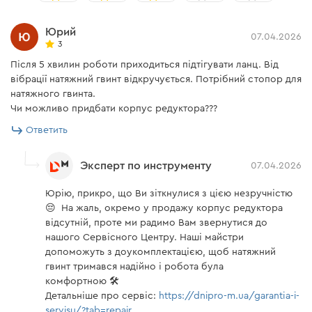
Юрий
Комплектация
07.04.2026
3
Після 5 хвилин роботи приходиться підтігувати ланц. Від
В комплекте прилагается масляный бачок с
вібрації натяжний гвинт відкручується. Потрібний стопор для
натяжного гвинта.
автоматической подачей масла на цепь и шину, что
Чи можливо придбати корпус редуктора???
значительно упрощает эксплуатацию.
Ответить
Эксперт по инструменту
07.04.2026
Юрію, прикро, що Ви зіткнулися з цією незручністю
😔 На жаль, окремо у продажу корпус редуктора
відсутній, проте ми радимо Вам звернутися до
нашого Сервісного Центру. Наші майстри
допоможуть з доукомплектацією, щоб натяжний
гвинт тримався надійно і робота була
комфортною 🛠️
Детальніше про сервіс:
https://dnipro-m.ua/garantia-i-
servisu/?tab=repair