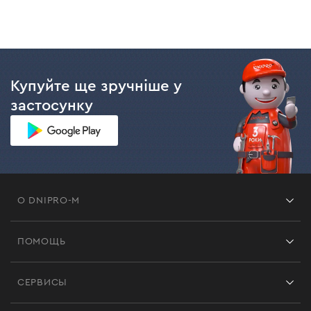
Купуйте ще зручніше у
застосунку
О DNIPRO-M
Франшиза
ПОМОЩЬ
Отзывы
Контакты
Блог
СЕРВИСЫ
Возврат
Работа
Сервис