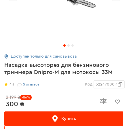
Доступен только для самовывоза
Насадка-высоторез для бензинового
триммера Dnipro-M для мотокосы 33М
Код:
52247000-1
4.4
5
отзывов
2 199 ₴
-86%
300 ₴
Купить