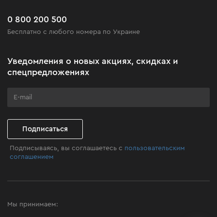
Доставка и оплата
Новинки
Часто задаваемые вопросы
0 800 200 500
Черная пятница
Бесплатно с любого номера по Украине
Новости
Акционные наборы
Уведомления о новых акциях, скидках и
Бизнес-клиентам
спецпредложениях
Программа лояльности
Клуб мастерства
Подписаться
Подписываясь, вы соглашаетесь с
пользовательским
соглашением
Мы принимаем: