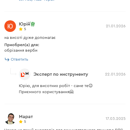
Юрій
21.01.2026
5
на висоті дуже допомагає
Приобрел(а) для:
обрізання верби
Ответить
Эксперт по инструменту
22.01.2026
Юрію, для висотних робіт - саме те😉
Приємного користування🤗
Марат
17.03.2025
5