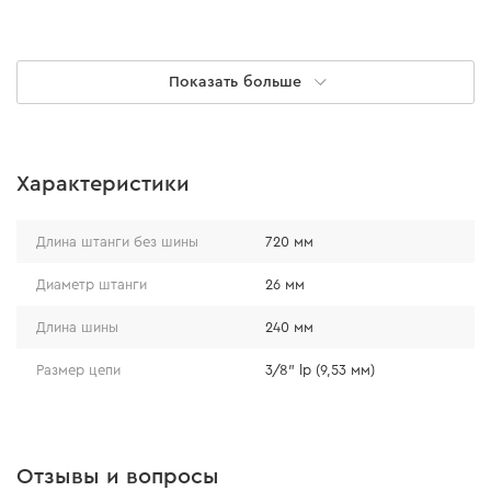
Показать больше
Эффективность
Характеристики
Насадка позволяет спиливать сучья и удалять старые
Длина штанги без шины
720 мм
ветки на значительной высоте. С ее помощью можно
обработать даже труднодоступные места в саду,
Диаметр штанги
26 мм
эффективно ухаживать за кустарниками и обрезать
Длина шины
240 мм
садовые деревья.
Размер цепи
3/8" lp (9,53 мм)
Отзывы и вопросы