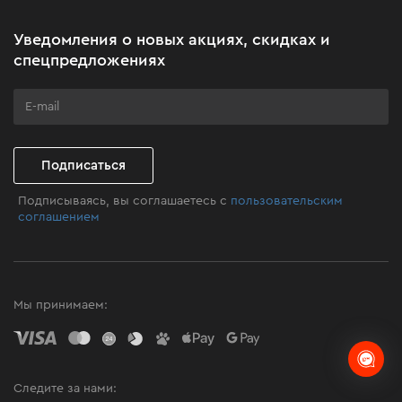
Акционные наборы
Уведомления о новых акциях, скидках и
Бизнес-клиентам
спецпредложениях
Программа лояльности
Клуб мастерства
Подписаться
Подписываясь, вы соглашаетесь с
пользовательским
соглашением
Мы принимаем:
Следите за нами: