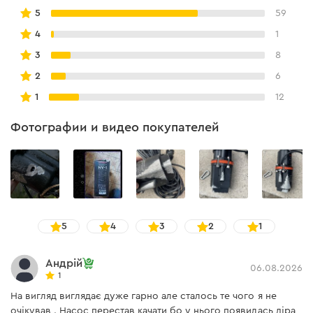
NV-1"
5
59
4
1
3
8
2
6
1
12
Фотографии и видео покупателей
5
4
3
2
1
Андрій
06.08.2026
1
На вигляд виглядає дуже гарно але сталось те чого я не
очікував . Насос перестав качати бо у нього появилась діра