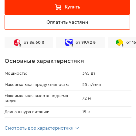
Купить
Оплатить частями
от 86.60 ₴
от 99.92 ₴
от 1
15
13
8
Основные характеристики
Мощность:
345 Вт
Максимальная продуктивность:
25 л/мин
Максимальная высота подъема
72 м
воды:
Длина шнура питания:
15 м
Смотреть все характеристики