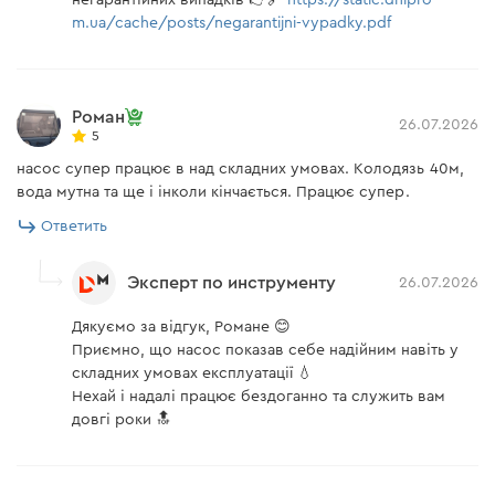
негарантійних випадків 👉🔗
https://static.dnipro-
m.ua/cache/posts/negarantijni-vypadky.pdf
Роман
26.07.2026
5
насос супер працює в над складних умовах. Колодязь 40м,
вода мутна та ще і інколи кінчається. Працює супер.
Ответить
Эксперт по инструменту
26.07.2026
Дякуємо за відгук, Романе 😊
Приємно, що насос показав себе надійним навіть у
складних умовах експлуатації 💧
Нехай і надалі працює бездоганно та служить вам
довгі роки 🔝