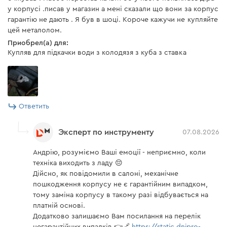
у корпусі .писав у магазин а мені сказали що вони за корпус
гарантію не дають . Я був в шоці. Короче кажучи не купляйте
цей металолом.
Приобрел(а) для:
Купляв для підкачки води з колодязя з куба з ставка
Ответить
Эксперт по инструменту
07.08.2026
Андрію, розуміємо Ваші емоції - неприємно, коли
техніка виходить з ладу 😔
Дійсно, як повідомили в салоні, механічне
пошкодження корпусу не є гарантійним випадком,
тому заміна корпусу в такому разі відбувається на
платній основі.
Додатково залишаємо Вам посилання на перелік