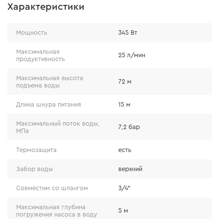
Характеристики
Особенности
Мощность
345 Вт
максимальная высота подачи воды: 72 м
максимальное давление: 7,2 бар
Максимальная
25 л/мин
продуктивность
максимальная производительность насоса: 25 л/
мин
Максимальная высота
72 м
подъема воды
длина сетевого кабеля: 15 м
дополнительно оснащен термозащитой
Длина шнура питания
15 м
верхний забор воды минимизирует возможность
попадания в систему насоса грязных частиц
Максимальный поток воды,
7,2 бар
МПа
компактные габариты (100 мм в диаметре)
позволяют использовать насос даже в
Термозащита
есть
небольших по размеру скважинах
Забор воды
верхний
Совместим со шлангом
3/4"
Максимальная глубина
5 м
погружения насоса в воду