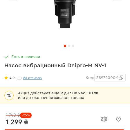
Есть в наличии
Насос вибрационный Dnipro-M NV-1
Код:
58972000-1
4.0
86
отзывов
Акция действует еще
9 дн : 08 час : 01 хв
%
или до окончения запасов товара
1 740 ₴
-25%
1 299 ₴