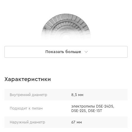
Показать больше
Характеристики
Технические характеристики
Внутренний диаметр
8,5 мм
электропилы DSE-24DS,
Подходит к пилам
Количество зубьев сцепления: 18 шт.
DSE-22S, DSE-15T
Внешний диаметр: 67 мм
Наружный диаметр
67 мм
Внутренний диаметр: 8,5 мм