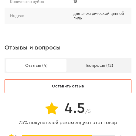
Количество зубов
18
Используйте только оригинальные натяжители цепи
Dnipro-M, чтобы обеспечить безопасную и
для электрической цепной
Модель
пилы
длительную работу электропилы.
Отзывы и вопросы
Отзывы (4)
Вопросы (12)
Оставить отзыв
4.5
/5
75% покупателей рекомендуют этот товар