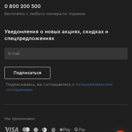
Часто задаваемые вопросы
0 800 200 500
Черная пятница
Бесплатно с любого номера по Украине
Новости
Акционные наборы
Уведомления о новых акциях, скидках и
Бизнес-клиентам
спецпредложениях
Программа лояльности
Клуб мастерства
Подписаться
Подписываясь, вы соглашаетесь с
пользовательским
соглашением
Мы принимаем: