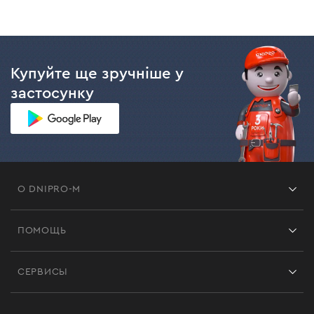
Купуйте ще зручніше у
застосунку
О DNIPRO-M
Франшиза
ПОМОЩЬ
Отзывы
Контакты
Блог
СЕРВИСЫ
Возврат
Работа
Сервис
Доставка и оплата
Новинки