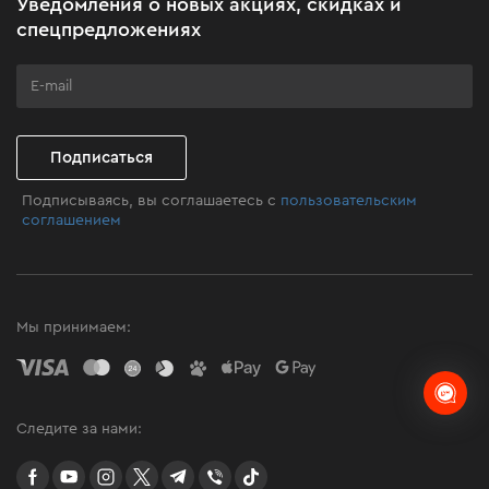
Уведомления о новых акциях, скидках и
Бизнес-клиентам
спецпредложениях
Программа лояльности
Клуб мастерства
Подписаться
Подписываясь, вы соглашаетесь с
пользовательским
соглашением
Мы принимаем:
Следите за нами:
facebook
youtube
instagram
twitter
telegram
Viber
TikTok