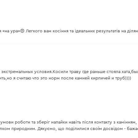
 «на ура»😍 Легкого вам косіння та ідеальних результатів на ділян
 экстремальных условия.Косили траву где раньше стояла хата,бы
ить,но я считаю что это норм после камней кирпичей и труб))))
умови роботи та зберіг напайки навіть після контакту з камінням
лком природним. Дякуємо, що поділилися своїм досвідом - бажає