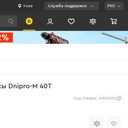
Киев
Служба поддержки
РУС
Viber
WhatsApp
Telegram
Facebook
E-mail
0 800 200 500
ы Dnipro-M 40T
Бесплатно по
Украине
Код товара:
41563002