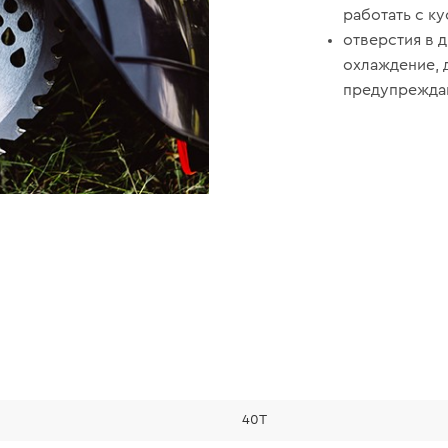
работать с к
отверстия в 
охлаждение, 
предупреждаю
40T