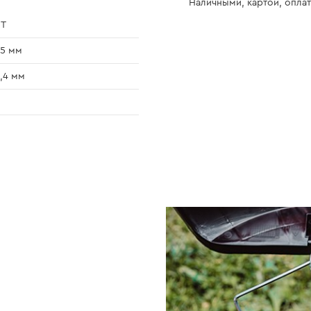
Наличными, картой, оплат
0T
5 мм
,4 мм
0