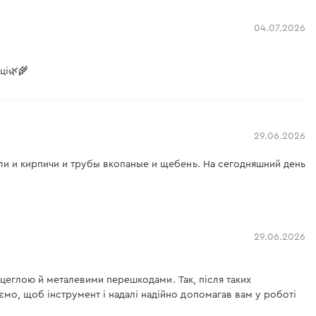
04.07.2026
ці🌿🌾
29.06.2026
ли и кирпичи и трубы вкопаные и щебень. На сегодняшний день
29.06.2026
, цеглою й металевими перешкодами. Так, після таких
мо, щоб інструмент і надалі надійно допомагав вам у роботі