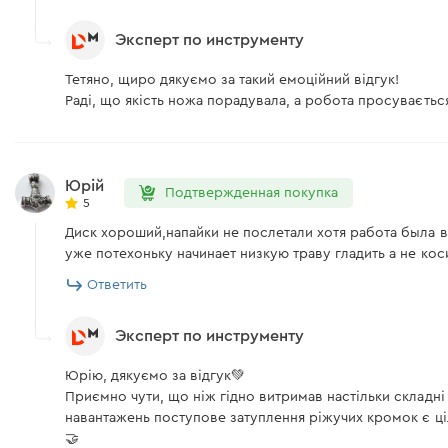
Эксперт по инструменту
Тетяно, щиро дякуємо за такий емоційний відгук!
Раді, що якість ножа порадувала, а робота просувається
Юрій
Подтвержденная покупка
5
Диск хороший,напайки не послетали хотя работа была в
уже потехоньку начинает низкую траву гладить а не кос
Ответить
Эксперт по инструменту
Юрію, дякуємо за відгук💚
Приємно чути, що ніж гідно витримав настільки складні 
навантажень поступове затуплення ріжучих кромок є ці
🤝