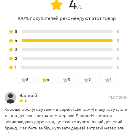
4
/5
100% покупателей рекомендуют этот товар
5
0
4
2
3
0
2
0
1
0
5
4
3
2
1
Валерій
11.07.2024
4
Хороше обслуговування в сервісі Дніпро-М підкуповує, але
те, що дешевші витратні матеріали Дніпро-М замінює
невиправдано дорогими, це схиляє купити інший дешевий
бренд. Має бути вибір, купувати дешеві витратні матеріали