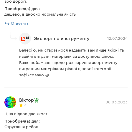
або дорогі.
Приобрел(а) для:
дешево, відносно нормальна якість
Ответить
Эксперт по инструменту
12.07.2024
Валерію, ми стараємося надавати вам лише якісні та
надійні витратні матеріали за доступною ціною.
Ваше побажання щодо розширення асортименту
витратним матеріалом різної цінової категорії
зафіксовано 🤝
Віктор
08.03.2023
4
Ціна відповідає якості
Приобрел(а) для:
Стругання рейок