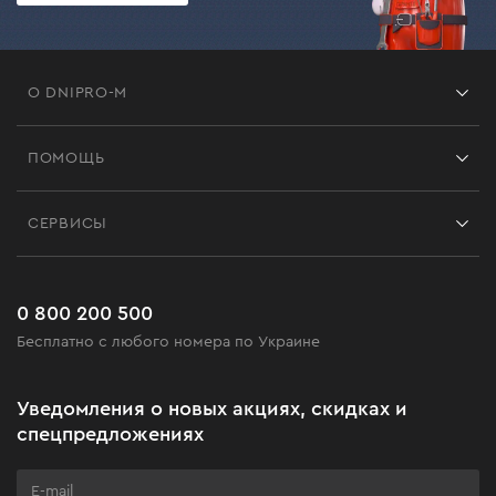
О DNIPRO-M
Франшиза
ПОМОЩЬ
Отзывы
Контакты
Блог
СЕРВИСЫ
Возврат
Работа
Сервис
Доставка и оплата
Новинки
Часто задаваемые вопросы
0 800 200 500
Черная пятница
Бесплатно с любого номера по Украине
Новости
Акционные наборы
Уведомления о новых акциях, скидках и
Бизнес-клиентам
спецпредложениях
Программа лояльности