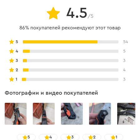
флагманской стали SK-2 и имеют безупречную
4.5
заточку;
антикоррозийное покрытие лезвий.
/5
86% покупателей рекомендуют этот товар
5
54
4
5
3
3
2
4
1
3
Фотографии и видео покупателей
Модуль для резки веревки
5
4
3
2
1