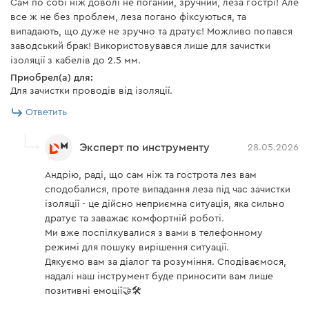
Сам по собі ніж доволі не поганий, зручний, леза гострі! Але
все ж не без проблем, леза погано фіксуються, та
эргономичный прорезиненный корпус;
випадають, що дуже не зручно та дратує! Можливо попався
фиксация лезвия в 3-х положениях.
заводський брак! Використовувався лише для зачистки
ізоляції з кабелів до 2.5 мм.
Приобрел(а) для:
Для зачистки проводів від ізоляції.
Ответить
Эксперт по инструменту
28.05.2026
Андрію, раді, що сам ніж та гострота лез вам
сподобалися, проте випадання леза під час зачистки
ізоляції - це дійсно неприємна ситуація, яка сильно
дратує та заважає комфортній роботі.
Ми вже поспілкувалися з вами в телефонному
режимі для пошуку вирішення ситуації.
Дякуємо вам за діалог та розуміння. Сподіваємося,
надалі наш інструмент буде приносити вам лише
позитивні емоції🤝🛠️