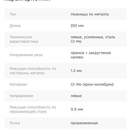
- изготовлены из стали CR-MO, известной своей
Тип
Ножницы по металлу
прочностью;
- ножницы имеют антикоррозийное покрытие
Длина
250 мм
никелем;
Техническая
левые, усиленные, сталь
- крепкое соединение на заклепках обеспечивает
характеристика
Cr-Mo
прочность конструкции;
прямое + закругление
- увеличенная толщина стали рабочих частей;
Направление реза
налево
- увеличенная толщина стенок ручек.
Режущая способность по
1.2 мм
листовому металлу
Материал
Cr-Mo (хром-молибден)
Направление
левые
Режущая способность по
0.8 мм
нержавеющей стали
Ручка
прорезиненная