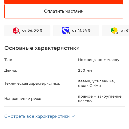
Оплатить частями
от 36.00 ₴
от 41.54 ₴
от 6
15
13
8
Основные характеристики
Тип:
Ножницы по металлу
Длина:
250 мм
левые, усиленные,
Техническая характеристика:
сталь Cr-Mo
прямое + закругление
Направление реза:
налево
Смотреть все характеристики