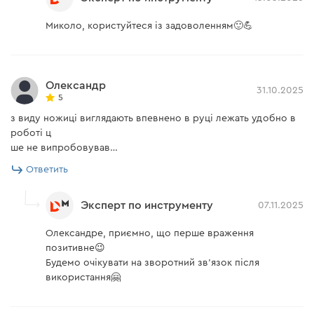
Миколо, користуйтеся із задоволенням🙂💪
Олександр
31.10.2025
5
з виду ножиці виглядають впевнено в руці лежать удобно в
роботі ц
ше не випробовував…
Ответить
Эксперт по инструменту
07.11.2025
Олександре, приємно, що перше враження
позитивне😉
Будемо очікувати на зворотний зв'язок після
використання🤗