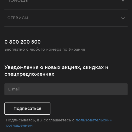
ПОМОЩЬ
Отзывы
Контакты
Блог
СЕРВИСЫ
Возврат
Работа
Сервис
Доставка и оплата
Новинки
Часто задаваемые вопросы
0 800 200 500
Черная пятница
Бесплатно с любого номера по Украине
Новости
Акционные наборы
Уведомления о новых акциях, скидках и
Бизнес-клиентам
спецпредложениях
Программа лояльности
Клуб мастерства
Подписаться
Подписываясь, вы соглашаетесь с
пользовательским
соглашением