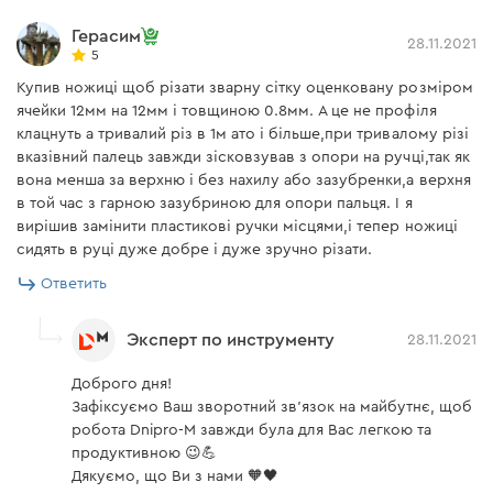
Герасим
28.11.2021
5
Купив ножиці щоб різати зварну сітку оценковану розміром
ячейки 12мм на 12мм і товщиною 0.8мм. А це не профіля
клацнуть а тривалий різ в 1м ато і більше,при тривалому різі
вказівний палець завжди зісковзував з опори на ручці,так як
вона менша за верхню і без нахилу або зазубренки,а верхня
в той час з гарною зазубриною для опори пальця. І я
вирішив замінити пластикові ручки місцями,і тепер ножиці
сидять в руці дуже добре і дуже зручно різати.
Ответить
Эксперт по инструменту
28.11.2021
Доброго дня!
Зафіксуємо Ваш зворотний зв'язок на майбутнє, щоб
робота Dnipro-M завжди була для Вас легкою та
продуктивною 😉💪
Дякуємо, що Ви з нами 🧡🖤