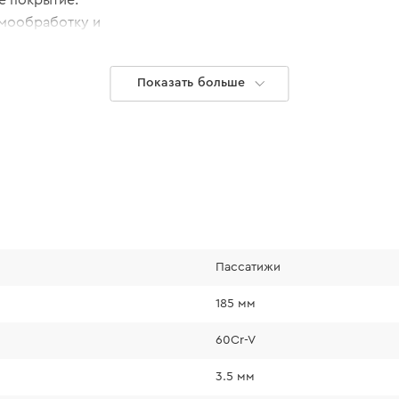
рмообработку и
Показать больше
Пассатижи
Удобные в и
185 мм
60Cr-V
Ручка инструмент
3.5 мм
изготовлена ​​из м