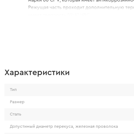
Режущая часть проходит дополнительную те
имеет твердость 59-61 HRC.
Характеристики
Тип
Размер
Сталь
Допустимый диаметр перекуса, железная проволока