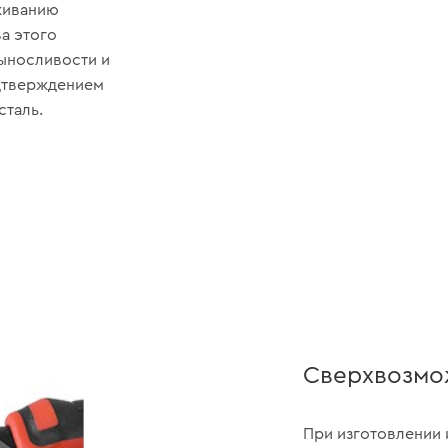
живанию
а этого
выносливости и
одтверждением
сталь.
Сверхвозмо
При изготовлении 