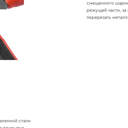
смещенного шарни
режущей части, за 
перерезать металл
аленной стали
е покрытие.