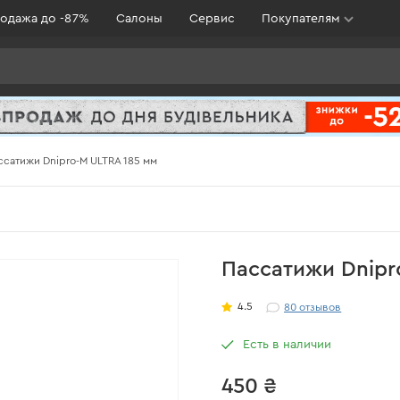
одажа до -87%
Салоны
Сервис
Покупателям
ссатижи Dnipro-M ULTRA 185 мм
Пассатижи Dnipr
4.5
80
отзывов
Есть в наличии
450 ₴