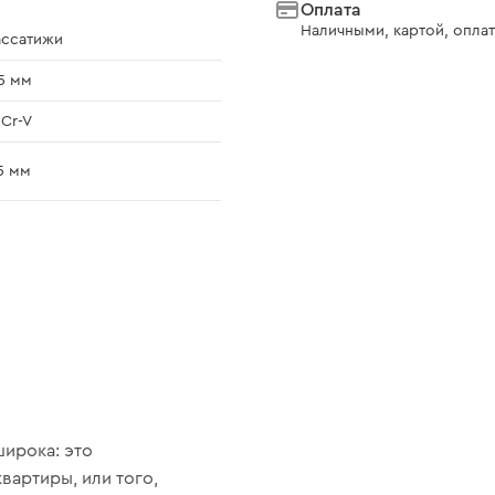
Оплата
Наличными, картой, оплат
ассатижи
5 мм
Cr-V
5 мм
ирока: это
вартиры, или того,