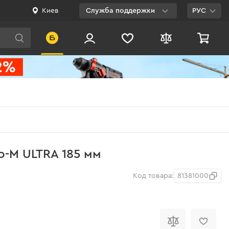
Киев
Служба поддержки
РУС
Viber
WhatsApp
Telegram
Facebook
E-mail
0 800 200 500
o-M ULTRA 185 мм
Бесплатно по
Украине
Код товара:
81381000