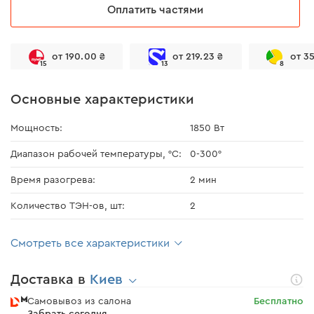
Оплатить частями
от 190.00 ₴
от 219.23 ₴
от 3
15
13
8
Основные характеристики
Мощность:
1850 Вт
Диапазон рабочей температуры, °С:
0-300°
Время разогрева:
2 мин
Количество ТЭН-ов, шт:
2
Смотреть все характеристики
Доставка в
Киев
Самовывоз из салона
Бесплатно