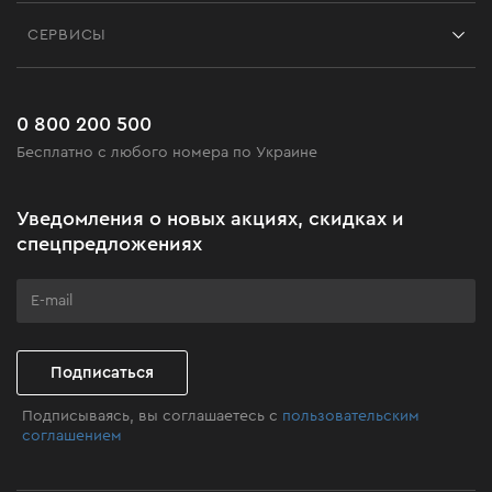
Контакты
Блог
СЕРВИСЫ
Возврат
Работа
Сервис
Доставка и оплата
Новинки
Часто задаваемые вопросы
0 800 200 500
Черная пятница
Бесплатно с любого номера по Украине
Новости
Акционные наборы
Уведомления о новых акциях, скидках и
Бизнес-клиентам
спецпредложениях
Программа лояльности
Клуб мастерства
Подписаться
Подписываясь, вы соглашаетесь с
пользовательским
соглашением