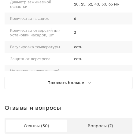
Диаметр зажимаемой
20, 25, 32, 40, 50, 63 мм
оснастки
Количество насадок
6
Количество отверстий для
3
установки насадок, шт
Регулировка температуры
есть
Защита от перегрева
есть
Материал нагревательной
полированный алюминий
платформы
Показать больше
Насадки
Тип корпуса
мечевидный
Напряжение сети
220 (±10%)
Благодаря двойному тефлоновому покрытию насадки
Отзывы и вопросы
Длина сетевого кабеля
2 м
выдерживают интенсивную работу. Пластик не будет
налипать к насадкам, а спаивание будет простым,
Вес
1,46 кг
Отзывы (50)
Вопросы (7)
надежным и долговечным. Также на нагревателе
Класс защиты корпуса
IP20
можно разместить сразу три комплекта насадок, что