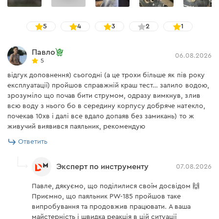
Насадка 50 мм
есть
Приступить к выполнению работ можно сразу, ведь
Насадка 63 мм
есть
5
4
3
2
1
инструмент комплектуется 6-ма насадками
Отвертка
есть
необходимого диаметра (20-63 мм), уровнем,
Павло
06.08.2026
рулеткой, рукавицами и ножницами для труб, а кейс
5
Паяльник
есть
позволит удобно переносить и надежно хранить
відгук доповнення) сьогодні (а це трохи більше як пів року
Подставка
есть
инструмент и оснастку.
експлуатації) пройшов справжній краш тест… залило водою,
зрозуміло що почав бити струмом, одразу вимкнув, злив
Рулетка 3м
есть
всю воду з нього бо в середину корпусу добряче натекло,
почекав 10хв і далі все вдало допаяв без замикань) то ж
Труборез
есть
живучий виявився паяльник, рекомендую
Уровень
есть
Ответить
Шестигранник
есть
Эксперт по инструменту
07.08.2026
Павле, дякуємо, що поділилися своїм досвідом 🙌
Инструкция пользователя
Приємно, що паяльник PW-185 пройшов таке
випробування та продовжив працювати. А ваша
Скачать инструкцию
майстерність і швидка реакція в цій ситуації