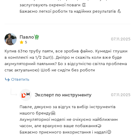
заслуговують окремої поваги 👏
Бажаємо легкої роботи та надійних результатів 💪
Павло
07.11.2025
5
Купив 63тю трубу паяти, все зробив файно. Кумедні глушки
в комплекті на 1/2 2шт)). Дніпро м скажіть коли вже буде
акумуляторний паяльник? Бо з відсутністю світла проблема
стає актуальною) Шоб не сидіти без роботи
Ответить
Эксперт по инструменту
07.11.2025
Павле, дякуємо за відгук та вибір інструментів
нашого бренду🤗
Акумуляторної моделі не очікуємо найближчим
часом, але врахуємо ваше побажання🤝
Бажаємо приємного використання і надалі😉