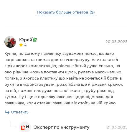
Показать больше ответов (2)
Юрий
20.03.2025
4
Купив, по самому паяльнику зауважень немає, швидко
нагрівається та тримає довго температуру. Але ставлю 4
зірки через комплектацію, рівень збитий дуже сильно, на
око рівніше можна поставити щось, рулетка максимально
погана, з якогось пластику що навіть не хочеться її брати в
руки та використовувати, розхлябана ще й ржавий крючок
на ній, ножиці теж дуже поганої якості, трубу ріже під
кутом. Ну і ще є одне зауваження щодо підставки для
паяльника, коли ставиш паяльник вік стоїть на ній криво
Ответить
Эксперт по инструменту
21.03.2025