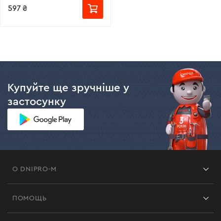
597 ₴
Купуйте ще зручніше у
застосунку
О DNIPRO-M
Франшиза
ПОМОЩЬ
Отзывы
Контакты
Блог