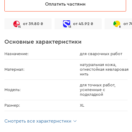
Оплатить частями
от 39.80 ₴
от 45.92 ₴
от 7
15
13
8
Основные характеристики
Назначение:
для сварочных работ
натуральная кожа,
Материал:
огнестойкая кевларовая
нить
для точных работ,
Модель:
усиленные с
подкладкой
Размер:
XL
Смотреть все характеристики