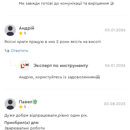
Ми завжди готові до комунікації та вирішення 🤝
Андрій
05.01.2026
5
Якісні краги працую в них 2 роки якість на висоті
Ответить
Эксперт по инструменту
06.01.2026
Андрію, користуйтесь із задоволенням🤗
Павел
20.08.2025
5
Дуже добре відпрацювали,рівно один рік.
Приобрел(а) для:
Зварювальні роботи