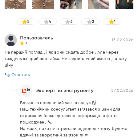
Эксплуатационный уровень: 2111;
ДСТУ EN ISO 420: 2017 — Перчатки защитные.
Общие требования и методы испытаний.
5
4
3
2
1
Соответствие техническим регламентам утверждено
органом по оценке соответствия и подтверждено
Пользователь
13.02.2026
1
сертификатом экспертизы.
На перший погляд , і як вони сидять добре . Але через
тиждень їм прийшов гайка. Не задоволений якістю ,за таку
ціну .
Ответить
Эксперт по инструменту
27.02.2026
Вдячні за приділений час та відгук 🙌
Наш технічний консультант зв'язався з Вами для
отримання більш детальної інформації та фото
пошкоджень 📞
На жаль, поки не отримали відповіді - тому будемо
вдячні за зворотний зв'язок 🤜🤛