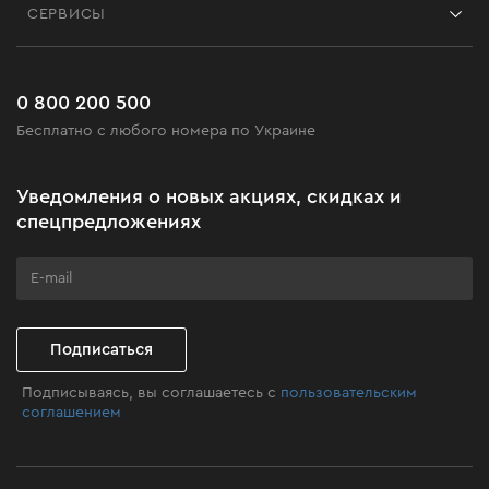
СЕРВИСЫ
Возврат
Работа
Сервис
Доставка и оплата
Новинки
Часто задаваемые вопросы
0 800 200 500
Черная пятница
Бесплатно с любого номера по Украине
Новости
Акционные наборы
Уведомления о новых акциях, скидках и
Бизнес-клиентам
спецпредложениях
Программа лояльности
Клуб мастерства
Подписаться
Подписываясь, вы соглашаетесь с
пользовательским
соглашением