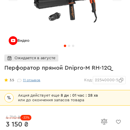
Видео
Ожидается в августе
Перфоратор прямой Dnipro-M RH-12Q
Код:
22540000-5
3.5
11
отзывов
Акция действует еще
8 дн : 01 час : 28 хв
%
или до окончения запасов товара
4 710 ₴
-33%
3 150 ₴