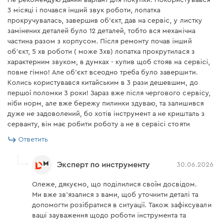
Не рекомендую даний варіант для покупки. Покористувався
уровень звуковой
99 дБ(А)
повреждениям в нештатной ситуации (падение
3 місяці і почався інший звук роботи, лопатка
мощности
инструмента). Благодаря этому он также
прокручувалась, завершив об'єкт, дав на сервіс, у листку
Значение вибрации ahHD
сопротивляется нагрузкам, которые возникают при
замінених деталей було 12 деталей, тобто вся механічна
14 м/с2
при сверлении бетона
частина разом з корпусом. Після ремонту почав інший
силовом извлечении заклинившей в материале
об'єкт, 5 хв роботи ( може 3хв) лопатка прокрутилася з
оснастки.
Значение вибрации ahCheq
13,2 м/с2
характерним звуком, в думках - купив щоб стояв на сервісі,
при работе долотом
Рельефная структура корпуса улучшает сцепление с
повне гімно! Але об'єкт всеодно треба було завершити.
рукой и повышает сопротивление к истиранию и
Колись користувався китайським в 3 рази дешевшим, до
Комплектация
царапинам.
першої поломки 3 роки! Зараз вже після чергового сервісу,
ніби норм, але вже бережу пилинки здуваю, та залишився
Дополнительная рукоятка
дуже не задоволений, бо хотів інструмент а не кришталь з
(установлена на
есть
серванту, він має робити роботу а не в сервісі стояти
инструменте)
Ответить
Редуктор
Инструкция
есть
Эксперт по инструменту
30.06.2026
Кейс
есть
Элементы редуктора выполнены из легированной и
Олеже, дякуємо, що поділилися своїм досвідом.
закаленной стали. Узлы перфоратора рассчитаны с
Ограничитель глубины
есть
бурения
Ми вже зв’язалися з вами, щоб уточнити деталі та
двукратным запасом. Внутри редуктора находится
допомогти розібратися в ситуації. Також зафіксували
смазка, которая уменьшает нагрев инструмента во
Перфоратор
есть
ваші зауваження щодо роботи інструмента та