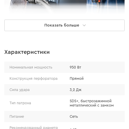
Показать больше
Производительность
Характеристики
Благодаря сочетанию высокой силы удара 3,2 Дж и
количества ударов – 4000 уд/мин, перфоратор может
Номинальная мощность
950 Вт
эффективно работать со спиральными бурами до 28
мм в диаметре. Благодаря высокой скорости
Конструкция перфоратора
Прямой
вращения в 1000 об/мин перфоратор может работать
Сила удара
3,2 Дж
с алмазными коронками до 72 мм, а мощность в 950 Вт
позволяет не чувствовать просадок в
SDS+, быстрозажимной
Тип патрона
металлический с замком
производительности.
Питание
Сеть
Рекомендованный диаметр