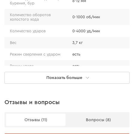
6-12 мм
бурения, бур
Количество оборотов
0-1000 об/мин
холостого хода
Количество ударов
0-4000 уд/мин
Вес
3,7 кг
Режим сверления с ударом
есть
Режим удара
есть
Показать больше
Режим сверления
есть
Пылезащита патрона
Диаметр сверления бур:
28 мм
бетон
Пыльник патрона SDS-Plus плотно обхватывает
Отзывы и вопросы
Диаметр сверления
оснастку и препятствует попаданию пыли в патрон
72 мм
коронка: бетон
при работе под потолком.
Отзывы (11)
Вопросы (8)
Диаметр сверления: сталь
15 мм
Диаметр сверления: