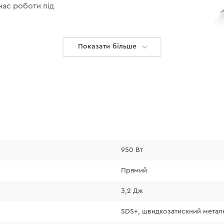
час роботи під
Показати більше
950 Вт
Фіксація ос
Прямий
Наявність змінног
3,2 Дж
фіксувати оснащен
хвостовиком, пер
SDS+, швидкозатискний метал
високопродуктивни