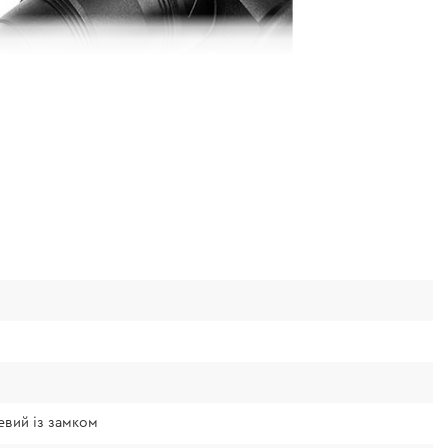
нащення
о металевого патрона з замком дозволяє
ня з шестигранним або циліндричним
етворюючи перфоратор на
евий із замком
й дриль. Патрон із замком дозволяє значно