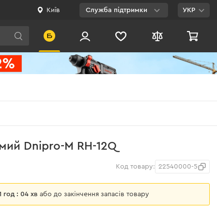
Київ
Служба підтримки
УКР
Viber
WhatsApp
Telegram
Facebook
E-mail
0 800 200 500
мий Dnipro-M RH-12Q
Безкоштовно по
Україні
Код товару:
22540000-5
21 год : 04 хв
або до закінчення запасів товару