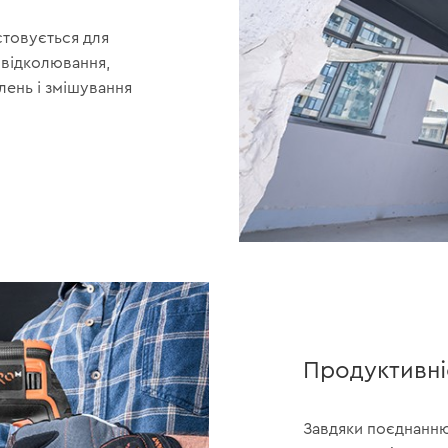
товується для
 відколювання,
лень і змішування
Продуктивні
Завдяки поєднанню 