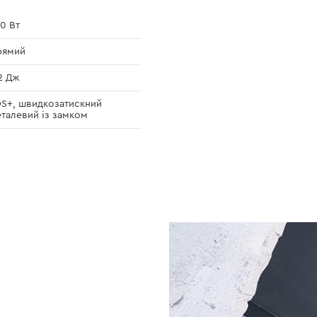
0 Вт
рямий
2 Дж
S+, швидкозатискний
талевий із замком