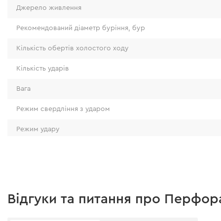
Джерело живлення
Рекомендований діаметр буріння, бур
Кількість обертів холостого ходу
Кількість ударів
Вага
Режим свердління з ударом
Посилений корпус
Режим удару
Режим свердління
Корпус у місці кріплення рукоятки посилений
Діаметр свердління бур: бетон
чинити опір механічних пошкоджень у нештатні
інструменту). Завдяки цьому він також чинить 
Діаметр свердління коронка: бетон
які виникають при силовому вилученні оснащ
Відгуки та питання про Перфор
в матеріалі.
Діаметр свердління: сталь
Рельєфна структура корпусу поліпшує зчеплен