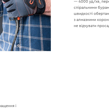
— 4000 уд/хв, пер
спіральними бурами
швидкості оберта
з алмазними коронк
не відчувати проса
нащення і