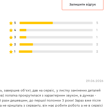
Залишити відгук
к»
5
5
4
1
3
1
2
2
1
2
 виконані з легованої і загартованої сталі.
 розраховані з дворазовим запасом.
ра знаходиться мастило, яке зменшує нагрів
с роботи і значно підвищує термін служби
ь в умовах щоденного застосування на
29.06.2026
, завершив об'єкт, дав на сервіс, у листку замінених деталей
хв) лопатка прокрутилася з характерним звуком, в думках -
 3 рази дешевшим, до першої поломки 3 роки! Зараз вже після
 не кришталь з серванту, він має робити роботу а не в сервісі