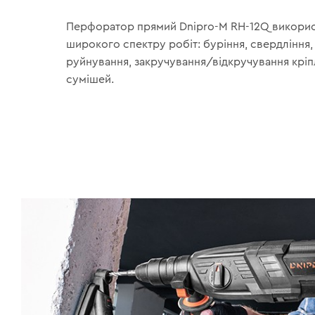
Перфоратор прямий Dnipro-M RH-12Q викорис
широкого спектру робіт: буріння, свердління,
руйнування, закручування/відкручування кріп
сумішей.