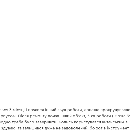
32 мм
є, натиснувши на кнопку «Пус
24Nm-28Nm
4 м
Редуктор
прямий
є
Елементи редуктора
Вузли перфоратора
немає
Усередині редукто
інструменту під ча
немає
інструменту навіт
я
88 дБ(А)
будмайданчиках.
ся 3 місяці і почався інший звук роботи, лопатка прокручувалась
99 дБ(А)
орпусом. Після ремонту почав інший об'єкт, 5 хв роботи ( може 3
всеодно треба було завершити. Колись користувався китайським в
14 м/с2
здуваю, та залишився дуже не задоволений, бо хотів інструмент а