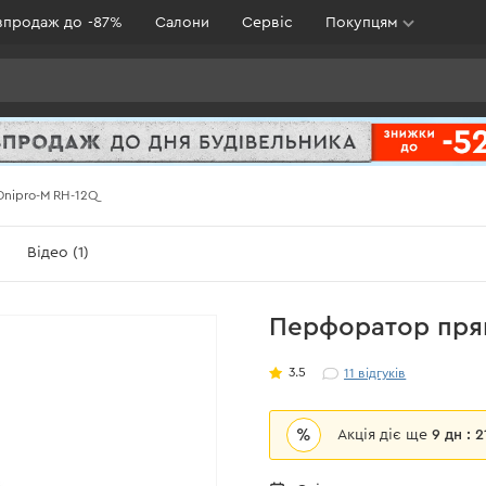
зпродаж до -87%
Салони
Сервіс
Покупцям
nipro-M RH-12Q
Відео (1)
Перфоратор пря
3.5
11
відгуків
%
Акція діє ще
9 дн : 