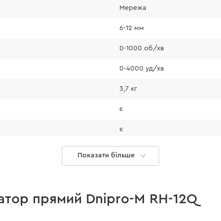
Мережа
надійніше фіксува
фіксації під час ро
6-12 мм
0-1000 об/хв
0-4000 уд/хв
3,7 кг
є
є
є
Показати більше
, що дозволяє
28 мм
й ситуації (падіння
опір навантажень,
72 мм
ення, що заклинило
атор прямий Dnipro-M RH-12Q
15 мм
ня з рукою і