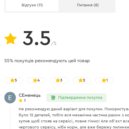
Відгуки (11)
Питання (8)
Діаметр свердління: дерево
підвищує опір до стирання і подряпин.
Регулятор обертів
Робочий момент запобіжної муфти
3.5
Довжина мережевого кабелю
/5
Тип перфоратора
55% покупців рекомендують цей товар
Фіксація кнопки включення
Плавний пуск
5
4
3
2
1
Підтримка обертів
СЕменець
Підтверджена покупка
Значення шуму, Lpa, рівень тиску звукового випромінюванн
2
Не рекомендую даний варіант для покупки. Покористував
Значення шуму, Lwa, рівень звукової потужності
було 12 деталей, тобто вся механічна частина разом з к
купив щоб стояв на сервісі, повне гімно! Але об'єкт 
Значення вібрації ahHD при свердлінні бетону
Корпус редуктора
чергового сервісу, ніби норм, але вже бережу пилинки 