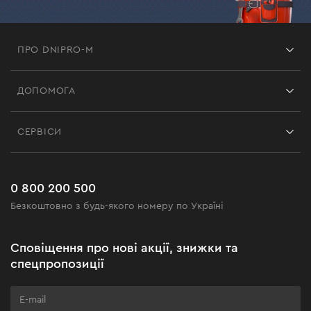
ПРО DNIPRO-M
Франшиза
ДОПОМОГА
Відгуки
Контакти
Блог
СЕРВІСИ
Повернення
Робота
Сервіс
Доставка і оплата
Новинки
Поширені запитання
0 800 200 500
Чорна п'ятниця
Безкоштовно з будь-якого номеру по Україні
Новини
Акційні набори
Сповіщення про нові акції, знижки та
Бізнес-клієнтам
спецпропозиції
Програма лояльності
Клуб майстерності