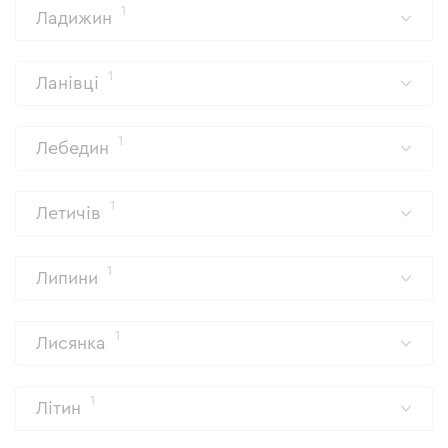
1
Ладижин
1
Ланівці
1
Лебедин
1
Летичів
1
Липини
1
Лисянка
1
Літин