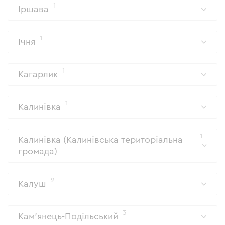
1
Іршава
1
Ічня
1
Кагарлик
1
Калинівка
1
Калинівка (Калинівська територіальна
громада)
2
Калуш
3
Кам'янець-Подільський