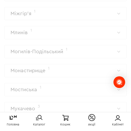
1
Міжгір'я
1
Млинів
1
Могилів-Подільський
1
Монастирище
1
Мостиська
3
Мукачево
Головна
Каталог
Кошик
Акції
Кабінет
1
Надвірна