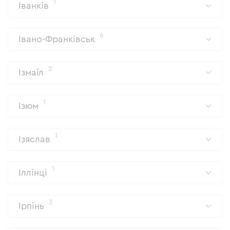
1
Іванків
6
Івано-Франківськ
2
Ізмаїл
1
Ізюм
1
Ізяслав
1
Іллінці
3
Ірпінь