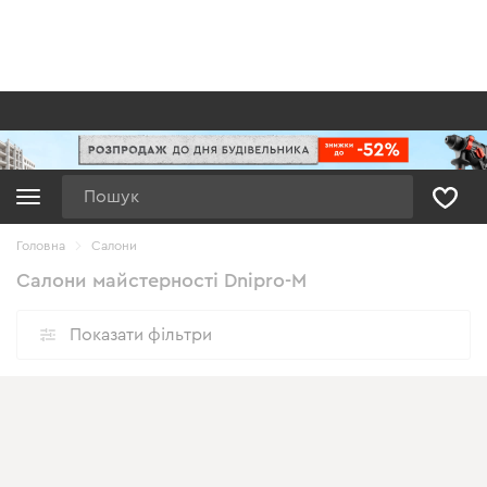
Пошук
Головна
Салони
Салони майстерності Dnipro-M
Показати фільтри