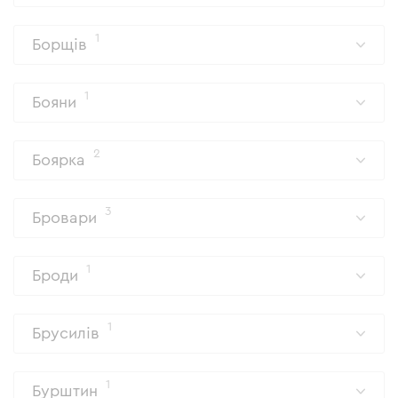
1
Борщів
1
Бояни
2
Боярка
3
Бровари
1
Броди
1
Брусилів
1
Бурштин