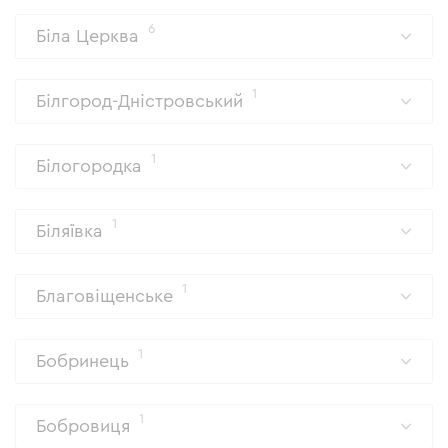
6
Біла Церква
1
Білгород-Дністровський
1
Білогородка
1
Біляївка
1
Благовіщенське
1
Бобринець
1
Бобровиця