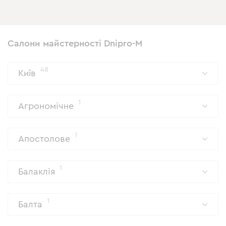
Салони майстерності Dnipro-M
48
Київ
1
Агрономічне
1
Апостолове
1
Балаклія
1
Балта