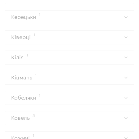
1
Керецьки
1
Ківерці
1
Кілія
1
Кіцмань
1
Кобеляки
3
Ковель
1
Кожичі