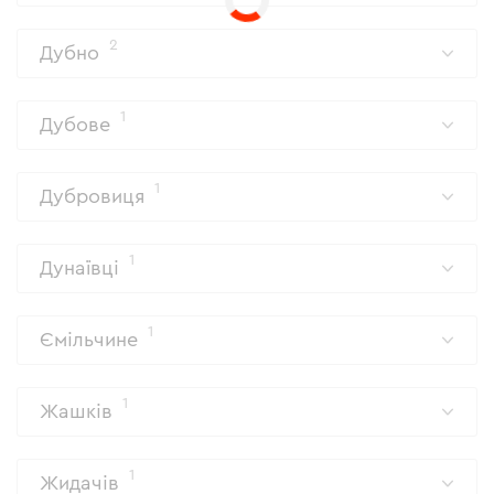
2
Дубно
1
Дубове
1
Дубровиця
1
Дунаївці
1
Ємільчине
1
Жашків
1
Жидачів