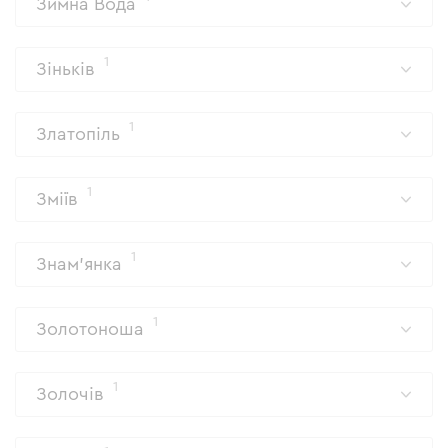
Зимна Вода
1
Зіньків
1
Златопіль
1
Зміїв
1
Знам'янка
1
Золотоноша
1
Золочів