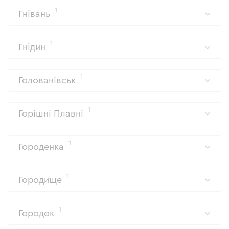
1
Гнівань
1
Гнідин
1
Голованівськ
1
Горішні Плавні
1
Городенка
1
Городище
1
Городок