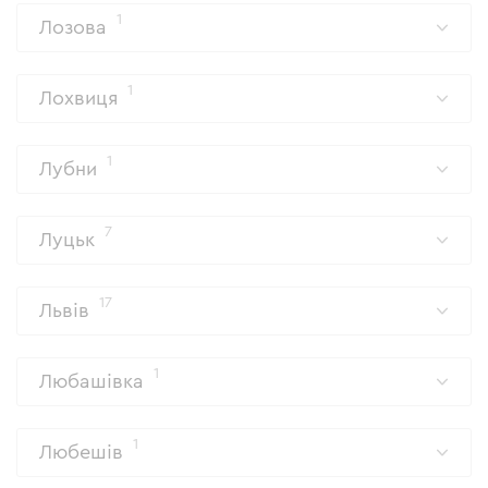
1
Лозова
1
Лохвиця
1
Лубни
7
Луцьк
17
Львів
1
Любашівка
1
Любешів