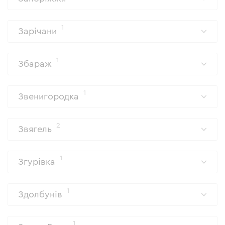
1
Зарічани
1
Збараж
1
Звенигородка
2
Звягель
1
Згурівка
1
Здолбунів
1