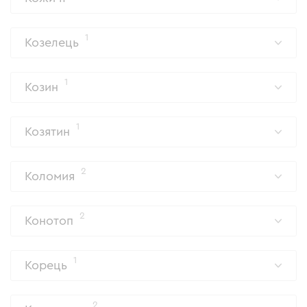
1
Козелець
1
Козин
1
Козятин
2
Коломия
2
Конотоп
1
Корець
2