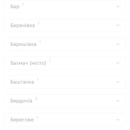
1
Бар
1
Баранівка
1
Баришівка
1
Бахмач (місто)
1
Баштанка
2
Бердичів
1
Берегове