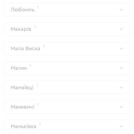
1
Любомль
1
Макарів
1
Мала Виска
1
Малин
1
Мамаївці
1
Маневичі
1
Маньківка