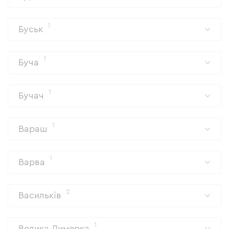
1
Буськ
1
Буча
1
Бучач
1
Вараш
1
Варва
2
Васильків
1
Велика Димерка