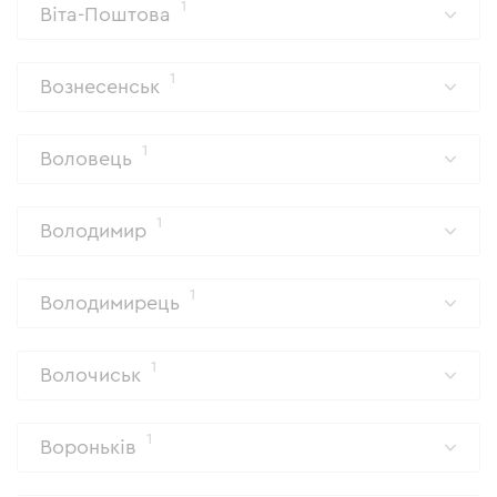
1
Віта-Поштова
1
Вознесенськ
1
Воловець
1
Володимир
1
Володимирець
1
Волочиськ
1
Вороньків