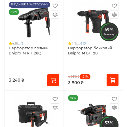
ВИГІДНІШЕ В ЗАСТОСУНКУ
NEW
69%
Залишку
5
213
4.8
4.5
Перфоратор прямий
Перфоратор бочковий
Dnipro-M RH-28Q
Dnipro-M BH-20
4 950 ₴
-21%
3 240 ₴
3 900 ₴
NEW
53%