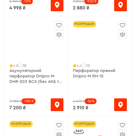
6 150 ₴
-19%
3 810 ₴
-930 ₴
4 998 ₴
2 880 ₴
РОЗПРОДАЖ
32
10
4.8
4.4
Акумуляторний
Перфоратор прямий
перфоратор Dnipro-M
Dnipro-M RH-12
DHR-203 BCX (без АКБ та
ЗП)
7 980 ₴
-780 ₴
4 410 ₴
-34%
7 200 ₴
2 910 ₴
РОЗПРОДАЖ
РОЗПРОДАЖ