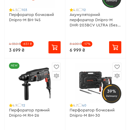
Залишку
103
12
4.5
4.0
Перфоратор бочковий
Акумуляторний
Dnipro-M BH-14S
перфоратор Dnipro-M
DHR-203BCV ULTRA (без
АКБ та ЗП)
4 350 ₴
-651 ₴
8 400 ₴
-17%
3 699 ₴
6 999 ₴
NEW
39%
Залишку
12
40
4.9
4.7
Перфоратор прямий
Перфоратор бочковий
Dnipro-M RH-26
Dnipro-M BH-30