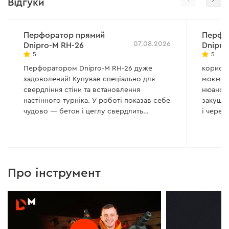
Відгуки
Перфоратор прямий
Перфо
07.08.2026
Dnipro-M RH-26
Dnipro
5
5
Перфоратором Dnipro-M RH-26 дуже
користу
задоволений! Купував спеціально для
моєму 
свердління стіни та встановлення
нюанси.
настінного турніка. У роботі показав себе
закушув
чудово — бетон і цеглу свердлить
і через
впевнено, удару 2,8 Дж для домашніх
тріщати
робіт цілком достатньо. Працювати з ним
тепер і
набагато легше та швидше, ніж зі
звичайним ударним дрилем. Турнік після
встановлення тримається дуже міцно.
Про інструмент
Сам перфоратор зручний у руках,
потужності вистачає із запасом. Вважаю
RH-26 чудовим варіантом для дому.
Покупкою дуже задоволений,
рекомендую! 💪👍