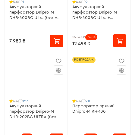
1
9
5.0
4.6
Акумуляторний
Акумуляторний
перфоратор Dnipro-M
перфоратор Dnipro-M
DHR-400BC Ultra (без АКБ
DHR-400BC Ultra +
та ЗП)
Акумуляторна
шліфувальна машина DGA-
400SBC + Акумуляторна
16 377 ₴
-24%
батарея BP-420 +
7 980 ₴
12 498 ₴
Зарядний пристрій FC-42
РОЗПРОДАЖ
127
210
4.4
4.6
Акумуляторний
Перфоратор прямий
перфоратор Dnipro-M
Dnipro-M RH-100
DHR-202BC ULTRA (без
АКБ та ЗП)