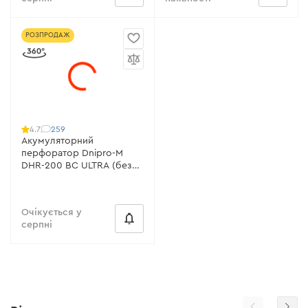
РОЗПРОДАЖ
259
4.7
Акумуляторний
перфоратор Dnipro-M
DHR-200 BC ULTRA (без
АКБ і ЗП)
Очікується у
серпні