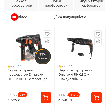
Бочкові
Прямі
Aкумуляторні
перфоратори
перфоратори
перфоратори
Відео
За популярністю
31%
Залишку
43
17
4.7
4.9
Акумуляторний
Перфоратор прямий
перфоратор Dnipro-M
Dnipro-M RH-28Q +
DHR-201BC Compact (без
Швидкознімний
АКБ і ЗП)
металевий патрон із
замком "Lock system"
4 440 ₴
-23%
3 849 ₴
-549 ₴
3 399 ₴
3 300 ₴