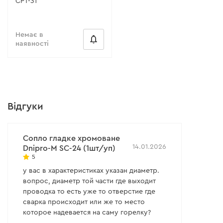
CPT-31
Немає в
наявності
Відгуки
Сопло гладке хромоване
14.01.2026
Dnipro-M SC-24 (1шт/уп)
5
у вас в характеристиках указан диаметр.
вопрос, диаметр той части где выходит
проводка то есть уже то отверстие где
сварка происходит или же то место
которое надевается на саму горелку?