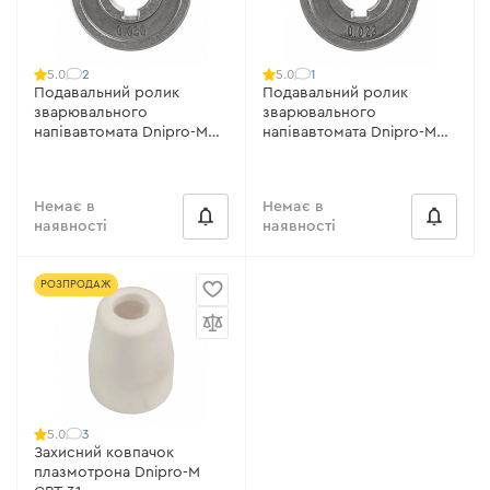
2
1
5.0
5.0
Подавальний ролик
Подавальний ролик
зварювального
зварювального
напівавтомата Dnipro-M
напівавтомата Dnipro-M
FR0801V
FR0608V
Немає в
Немає в
наявності
наявності
РОЗПРОДАЖ
3
5.0
Захисний ковпачок
плазмотрона Dnipro-M