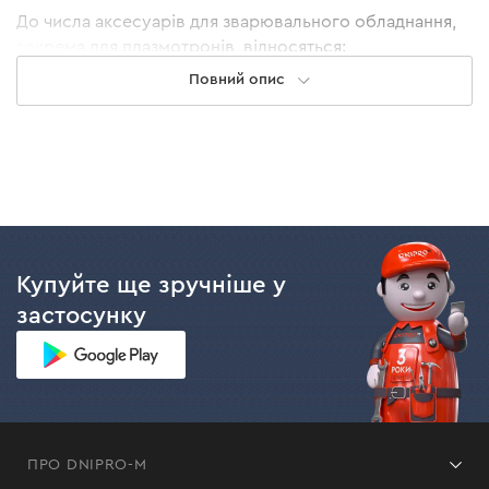
До числа аксесуарів для зварювального обладнання,
зокрема для плазмотронів, відносяться:
Повний опис
Сопла.
Є витратним матеріалом, який
підлягаєобов'язковій заміні при зносі. Їхнім
головним завданням є підбиття захисного газу в
область зварювання і захист дуги в процесі
зварювання в середовищі СО2 або в сумішах
газів. Діаметр і довжина сопла безпосередньо
впливає на якість різу.
Електроди.
Беруть участь у формуванні дуги, яка
Купуйте ще зручніше у
нагріває газ, який утворює плазму.
застосунку
Подавальні ролики.
Даний аксесуар
призначений для вирівнювання дроту і його руху
від касети через спіраль і зварювальний пальник
до зони зварювання.
Захисний ковпак.
Необхідний для захисту
зовнішньої контактуючої поверхні від ушкоджень
ПРО DNIPRO-M
і забруднень. Крім того, цей аксесуар відповідає