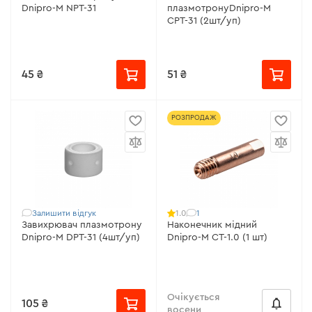
Dnipro-M NPT-31
плазмотронуDnipro-M
CPT-31 (2шт/уп)
45 ₴
51 ₴
РОЗПРОДАЖ
Залишити відгук
1
1.0
Завихрювач плазмотрону
Наконечник мідний
Dnipro-M DPT-31 (4шт/уп)
Dnipro-M СТ-1.0 (1 шт)
Очікується
105 ₴
восени