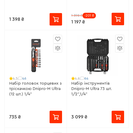
1 398 ₴
-201 ₴
1 398 ₴
1 197 ₴
46
64
4.5
4.6
Набір головок торцевих з
Набір інструментів
тріскачкою Dnipro-M Ultra
Dnipro-M Ultra 73 шт.
(12 шт.) 1/4"
1/2",1/4"
735 ₴
3 099 ₴