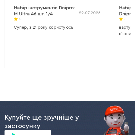
Набір інструментів Dnipro-
Набір 
22.07.2026
M Ultra 46 шт. 1/4
Dnipro
5
5
Супер, з 21 року користуюсь
вартує 
пʼятниц
Купуйте ще зручніше у
застосунку