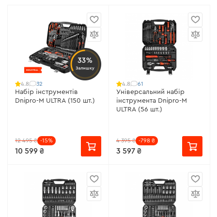
33%
Залишку
32
61
4.8
4.8
Набір інструментів
Універсальний набір
Dnipro-M ULTRA (150 шт.)
інструмента Dnipro-M
ULTRA (56 шт.)
12 495 ₴
-15%
4 395 ₴
-798 ₴
10 599 ₴
3 597 ₴