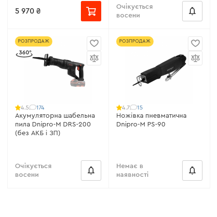
Очікується
5 970 ₴
восени
РОЗПРОДАЖ
РОЗПРОДАЖ
174
15
4.5
4.7
Акумуляторна шабельна
Ножівка пневматична
пила Dnipro-M DRS-200
Dnipro-M PS-90
(без АКБ і ЗП)
Очікується
Немає в
восени
наявності