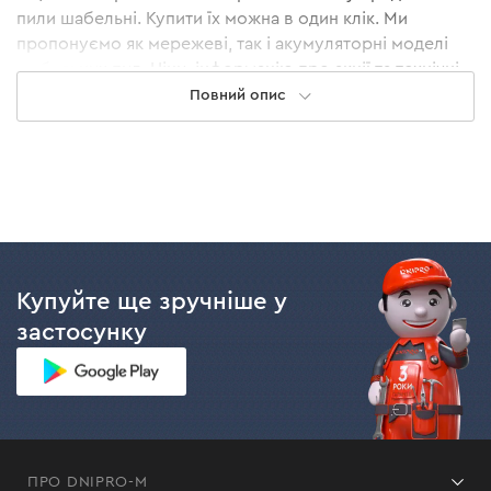
пили шабельні. Купити їх можна в один клік. Ми
пропонуємо як мережеві, так і акумуляторні моделі
шабельних пил. Ціни, інформацію про акції та технічні
параметри пил можна знайти прямо на цій сторінці.
Повний опис
Кожна модель електроножівок Dnipro-M має високу
якість та виготовлена з матеріалів високої міцності —
це гарантує довгий експлуатаційний термін та
надійність інструменту.
Переваги шабельних пил Dnipro-M
Купуйте ще зручніше у
Мідна обмотка двигуна збільшує його
застосунку
експлуатаційний термін.
Тришарове покриття лаком, здатним витримувати
до 200°С, дозволяє двигуну витримувати високі
навантаження.
Функція швидкої заміни ножівкового полотна дає
можливість обійтися без додаткових
ПРО DNIPRO-M