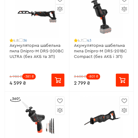
36
43
4.8
4.7
Акумуляторна шабельна
Акумуляторна шабельна
пила Dnipro-M DRS-200BC
пила Dnipro-M DRS-201BC
ULTRA (без АКБ та ЗП)
Compact (без АКБ і ЗП)
4 980 ₴
-381 ₴
3 600 ₴
-801 ₴
4 599 ₴
2 799 ₴