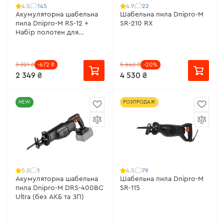
145
22
4.5
4.9
Акумуляторна шабельна
Шабельна пила Dnipro-M
пила Dnipro-M RS-12 +
SR-210 RX
Набір полотен для
шабельної пили в тубусі
(5 шт.)
3 021 ₴
-672 ₴
5 640 ₴
-20%
2 349 ₴
4 530 ₴
NEW
РОЗПРОДАЖ
1
79
5.0
4.5
Акумуляторна шабельна
Шабельна пила Dnipro-M
пила Dnipro-M DRS-400BC
SR-115
Ultra (без АКБ та ЗП)