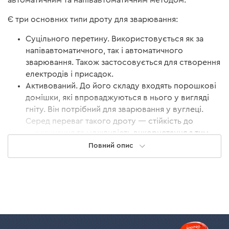
Є три основних типи дроту для зварювання:
Суцільного перетину. Використовується як за
напівавтоматичного, так і автоматичного
зварювання. Також застосовується для створення
електродів і присадок.
Активований. До його складу входять порошкові
домішки, які впроваджуються в нього у вигляді
гніту. Він потрібний для зварювання у вуглеці.
Серед переваг такого дроту — стійкість до
перегинання та можливість використання з тим
самим обладнанням, що і для дроту суцільного
Повний опис
перерізу.
Порошковий. Має трубчасту будову і заповнений
флюсовим і металевим порошком. При плавленні
він утворює захисну середу, тому для такого
зварювання не потрібно підключати газовий
балон. Флюсовий дріт підходить для MIG/MAG
зварювання.