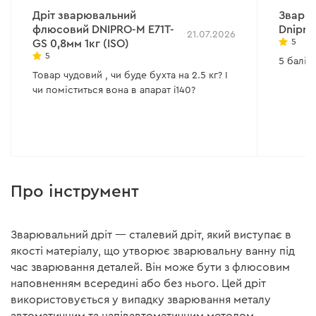
Дріт зварювальний
Зварюв
флюсовий DNIPRO-M E71T-
Dnipro
21.07.2026
5
GS 0,8мм 1кг (ISO)
5
5 балів!
Товар чудовий , чи буде бухта на 2.5 кг? І
чи поміститься вона в апарат i140?
Про інструмент
Зварювальний дріт — сталевий дріт, який виступає в
якості матеріалу, що утворює зварювальну ванну під
час зварювання деталей. Він може бути з флюсовим
наповненням всередині або без нього. Цей дріт
використовується у випадку зварювання металу
автоматичним та напівавтоматичним методом.