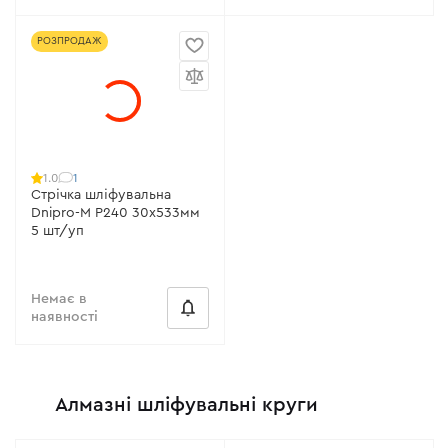
РОЗПРОДАЖ
1
1.0
Стрічка шліфувальна
Dnipro-M Р240 30х533мм
5 шт/уп
Немає в
наявності
Алмазні шліфувальні круги