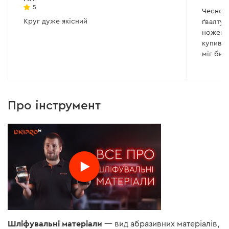
5
Чесно с
Круг дуже якісний
ґвалтую
ножем 
купив і
міг би 
потрібн
круги ш
А життя
Дякую!
Про інструмент
Шліфувальні матеріали
— вид абразивних матеріалів,