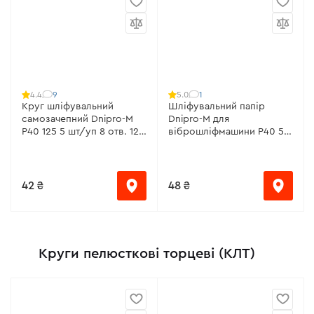
9
1
4.4
5.0
Круг шліфувальний
Шліфувальний папір
самозачепний Dnipro-M
Dnipro-M для
Р40 125 5 шт/уп 8 отв. 125
віброшліфмашини Р40 5
мм
шт/уп 93*185 мм
42 ₴
48 ₴
Круги пелюсткові торцеві (КЛТ)