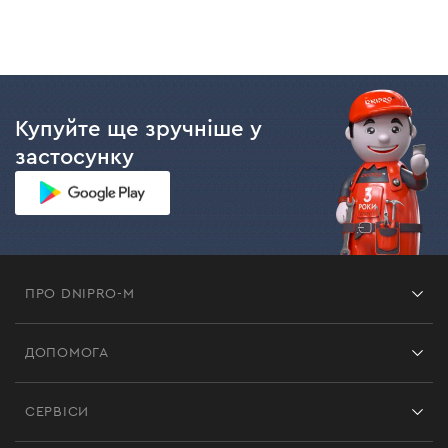
Види і особливості шліфувальних
матеріалів
Існує кілька різновидів шліфувальних матеріалів,
кожен з яких має свою форму і особливості:
Купуйте ще зручніше у
Шліфувальний папір.
Його характерною
застосунку
особливістю є висока гнучкість, що дозволяє
використовувати його під різним кутом. Він
являє собою основу з паперу або тканини з
нанесеним абразивним зерном. Може
використовуватися для машинної чи ручної
обробки поверхонь з деревних матеріалів,
ПРО DNIPRO-M
металу, пластику. За його допомогою можна
Франшиза
ефективно видалити стару фарбу, підготувати
ДОПОМОГА
поверхню для грунтовки і фарбування. Також
Відгуки
використовується для шліфування поверхонь і
Контакти
Блог
інших видів робіт.
СЕРВІСИ
Повернення
Шліфувальна стрічка.
Гнучкий абразивний
Робота