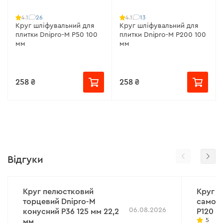
26
13
4.1
4.1
Круг шліфувальний для
Круг шліфувальний для
плитки Dnipro-M Р50 100
плитки Dnipro-M Р200 100
мм
мм
258 ₴
258 ₴
Відгуки
Круг пелюстковий
Круг ш
торцевий Dnipro-M
самоза
06.08.2026
конусний Р36 125 мм 22,2
Р120 2
5
мм