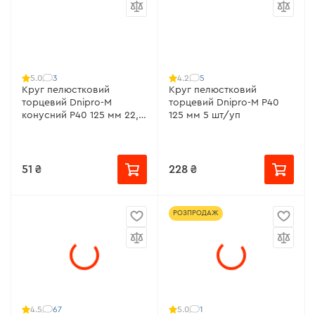
3
5
5.0
4.2
Круг пелюстковий
Круг пелюстковий
торцевий Dnipro-M
торцевий Dnipro-M Р40
конусний Р40 125 мм 22,2
125 мм 5 шт/уп
мм
51 ₴
228 ₴
РОЗПРОДАЖ
67
1
4.5
5.0