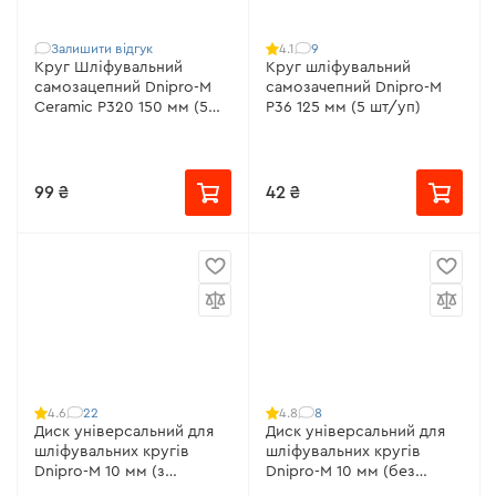
Залишити відгук
9
4.1
Круг Шліфувальний
Круг шліфувальний
самозацепний Dnipro-M
самозачепний Dnipro-M
Ceramic Р320 150 мм (5
Р36 125 мм (5 шт/уп)
шт/уп)
99 ₴
42 ₴
22
8
4.6
4.8
Диск універсальний для
Диск універсальний для
шліфувальних кругів
шліфувальних кругів
Dnipro-M 10 мм (з
Dnipro-M 10 мм (без
адаптером для дриля)
адаптера)