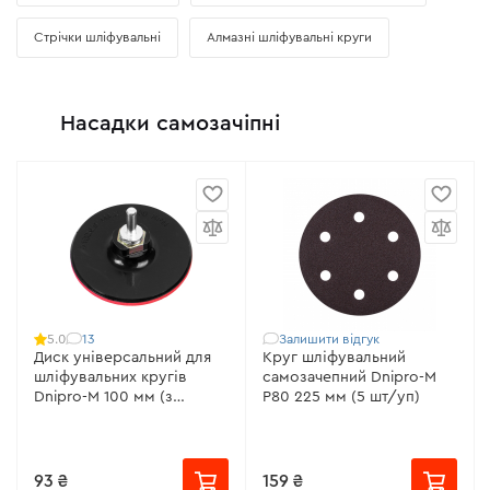
Стрічки шліфувальні
Алмазні шліфувальні круги
Насадки самозачіпні
13
Залишити відгук
5.0
Диск універсальний для
Круг шліфувальний
шліфувальних кругів
самозачепний Dnipro-M
Dnipro-M 100 мм (з
Р80 225 мм (5 шт/уп)
адаптером)
93 ₴
159 ₴