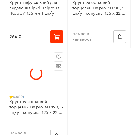
Круг шліфувальний для
Круг пелюстковий
видалення іржі Dnipro-M
торцевий Dnipro-M Р80, 5
"Корал" 125 мм 1 шт/уп
шт/уп конусна, 125 х 22,2
мм Р80
Немає в
264 ₴
наявності
1
5.0
Круг пелюстковий
торцевий Dnipro-M Р120, 5
шт/уп конусна, 125 х 22,2
мм Р120
Немає в