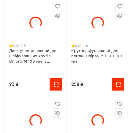
13
16
5.0
4.2
Диск універсальний для
Круг шліфувальний для
шліфувальних кругів
плитки Dnipro-M Р100 100
Dnipro-M 100 мм (з
мм
адаптером)
93 ₴
258 ₴