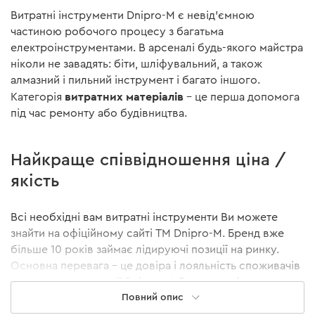
Витратні інструменти Dnipro-M є невід'ємною
частиною робочого процесу з багатьма
електроінструментами. В арсеналі будь-якого майстра
ніколи не завадять: біти, шліфувальний, а також
алмазний і пильний інструмент і багато іншого.
витратних матеріалів
Категорія
- це перша допомога
під час ремонту або будівництва.
Найкраще співвідношення ціна /
якість
Всі необхідні вам витратні інструменти Ви можете
знайти на офіційному сайті ТМ Dnipro-M. Бренд вже
більше 10 років займає лідируючі позиції на ринку.
Основна перевага - це довіра і лояльність споживачів
України до продукції Dnipro-M. Все це пов'язано з
Повний опис
високою якістю використовуваних матеріалів і
сучасними технологіями виготовлення. Також грає