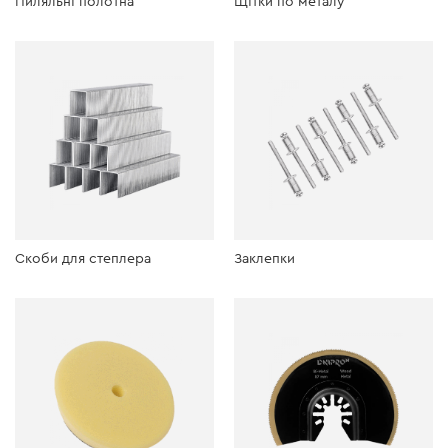
Пиляльні полотна
Щітки по металу
Скоби для степлера
Заклепки