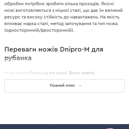
обробки потрібно зробити кілька проходів. Якісні
ножі виготовляються з міцної сталі, що дає їм великий
ресурс та високу стійкість до навантажень. На якість
впливає марка сталі, метод заточування та тип ножа
(односторонній/двосторонній).
Переваги ножів Dnipro-M для
рубанка
Ножі для рубанка дуже міцні. Вони мають
двостороннє лезо та оптимальну довжину — це
Повний опис
дозволить досягти високої якості під час обробки
деревини.
Купити леза для рубанків в Україні можна як на цьому
сайті, так і у
фірмових магазинах Dnipro-M
, що
розташовані по всій території країни.