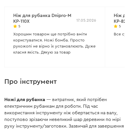
Ніж для рубанкa Dnipro-M
Ніж дл
17.05.2026
KP-110X
KP-82
5
5
Хорошим товаром ще потрібно вміти
Все су
користуватися. Ножі бомба. Просто
рукожопі не вірно їх установлюють. Дуже
класня якість. Дякую за товар
Про інструмент
Ножі для рубанка
— витратник, який потрібен
електричним рубанкам для роботи. Під час
використання інструменту ніж обертається на валу,
поступово зрізаючи невеликий шар деревини по мірі
руху інструменту/заготовки. Зазвичай для завершення