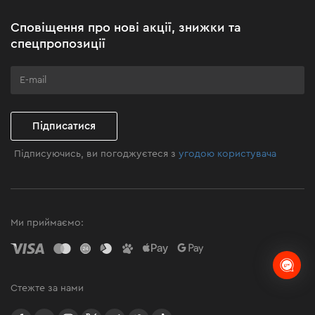
Акційні набори
Сповіщення про нові акції, знижки та
Бізнес-клієнтам
спецпропозиції
Програма лояльності
Клуб майстерності
Підписатися
Підписуючись, ви погоджуєтеся з
угодою користувача
Ми приймаємо:
Стежте за нами
facebook
youtube
instagram
twitter
telegram
Viber
TikTok