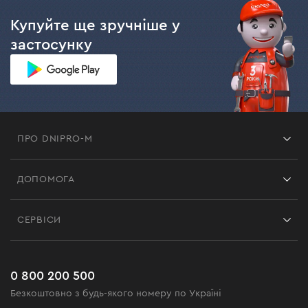
Купуйте ще зручніше у
застосунку
ПРО DNIPRO-M
Франшиза
ДОПОМОГА
Відгуки
Контакти
Блог
СЕРВІСИ
Повернення
Робота
Сервіс
Доставка і оплата
Новинки
Поширені запитання
0 800 200 500
Чорна п'ятниця
Безкоштовно з будь-якого номеру по Україні
Новини