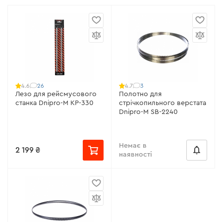
26
3
4.6
4.7
Лезо для рейсмусового
Полотно для
станка Dnipro-M KP-330
стрічкопильного верстата
Dnipro-M SB-2240
Немає в
2 199 ₴
наявності