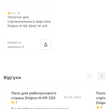
2
5.0
Полотно для
стрічкопильного верстата
Dnipro-M SB-2240 W 6/4
Немає в
наявності
Відгуки
Лезо для рейсмусового
Полот
12.06.2024
станка Dnipro-M KP-330
стрічк
5
Dnipro
5
Я є постійним покупцем в магазині