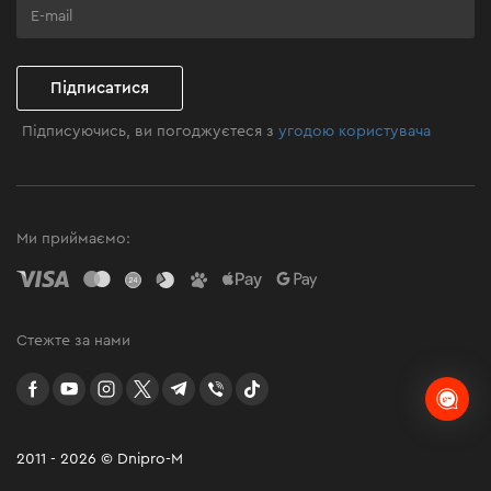
Клуб майстерності
Підписатися
Підписуючись, ви погоджуєтеся з
угодою користувача
Ми приймаємо:
Стежте за нами
facebook
youtube
instagram
twitter
telegram
Viber
TikTok
2011 - 2026 © Dnipro-M