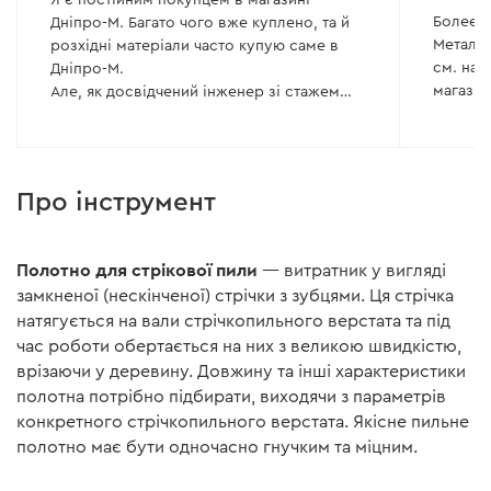
Более 2
Дніпро-М. Багато чого вже куплено, та й
Металл 
розхідні матеріали часто купую саме в
см. на 
Дніпро-М.
Але, як досвідчений інженер зі стажем
розумію одне. Єдине, чім обумовлена
така ціна, це бажання отримувати маржу в
300-500% користуючись ситуацією
безальтернативності заміни ножів на інші.
Про інструмент
Логістика, кажете дуже швидка? Більшість
товарів з Алі приходять за місяць, іноді
навіть швидше. Чому на новинки
Полотно для стрікової пили
— витратник у вигляді
доводиться чекати місяцями, або на деякі
замкненої (нескінченої) стрічки з зубцями. Ця стрічка
товари, які закінчилися, а нової партії
натягується на вали стрічкопильного верстата та під
нема?
час роботи обертається на них з великою швидкістю,
Сталь високоякісна? А чому за відгуками
користувачів ця високоякісна сталь
врізаючи у деревину. Довжину та інші характеристики
досить швидко втрачає гостроту?
полотна потрібно підбирати, виходячи з параметрів
Вдвічі прикро ще й те, що ножі
конкретного стрічкопильного верстата. Якісне пильне
одноразові без можливості повторного
полотно має бути одночасно гнучким та міцним.
заточування.
Давно придивляюся до цього рейсмуса,