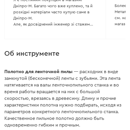
Более 2
Дніпро-М. Багато чого вже куплено, та й
Металл 
розхідні матеріали часто купую саме в
см. на 
Дніпро-М.
Але, як досвідчений інженер зі стажем
розумію одне. Єдине, чім обумовлена
така ціна, це бажання отримувати маржу в
300-500% користуючись ситуацією
безальтернативності заміни ножів на інші.
Об инструменте
Логістика, кажете дуже швидка? Більшість
товарів з Алі приходять за місяць, іноді
навіть швидше. Чому на новинки
Полотно для ленточной пилы
— расходник в виде
доводиться чекати місяцями, або на деякі
замкнутой (бесконечной) ленты с зубьями. Эта лента
товари, які закінчилися, а нової партії
натягивается на валы ленточнопильного станка и во
нема?
время работы вращается на них с большой
Сталь високоякісна? А чому за відгуками
користувачів ця високоякісна сталь
скоростью, врезаясь в древесину. Длину и прочие
досить швидко втрачає гостроту?
характеристики полотна нужно подбирать, исходя из
Вдвічі прикро ще й те, що ножі
параметров конкретного ленточнопильного станка.
одноразові без можливості повторного
Качественное пильное полотно должно быть
заточування.
одновременно гибким и прочным.
Давно придивляюся до цього рейсмуса,