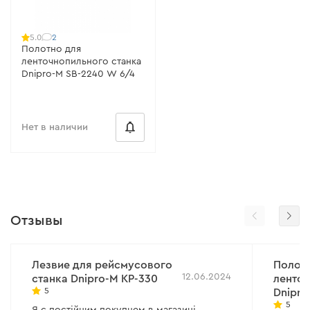
2
5.0
Полотно для
ленточнопильного станка
Dnipro-M SB-2240 W 6/4
Нет в наличии
Отзывы
Лезвие для рейсмусового
Полот
12.06.2024
станка Dnipro-M KP-330
ленточ
5
Dnipro
5
Я є постійним покупцем в магазині