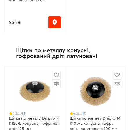
посилена 125 мм
234 ₴
Щітки по металлу конусні,
гофрований дріт, латуновані
12
17
4.2
4.2
Щітка по металу Dnipro-M
Щітка по металу Dnipro-M
К125-L конусна, гофр. лат.
К100-L конусна, гофр.
дріт 125 мм
дріт., латунована 100 мм