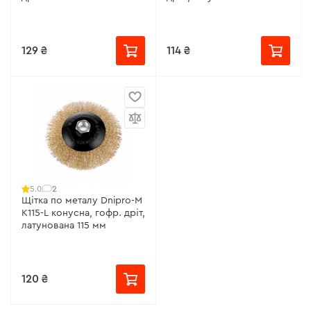
129 ₴
114 ₴
2
5.0
Щітка по металу Dnipro-M
К115-L конусна, гофр. дріт,
латунована 115 мм
120 ₴