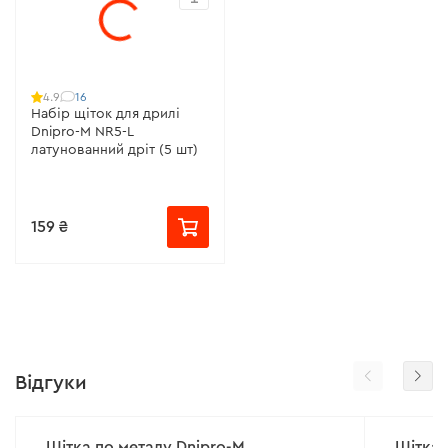
16
4.9
Набір щіток для дрилі
Dnipro-M NR5-L
латунованний дріт (5 шт)
159 ₴
Відгуки
Щітка по металу Dnipro-M
Щітка 