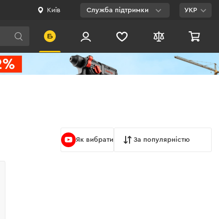
Київ
Служба підтримки
УКР
Viber
WhatsApp
Telegram
Facebook
E-mail
Як вибрати
За популярністю
0 800 200 500
Безкоштовно по
Україні