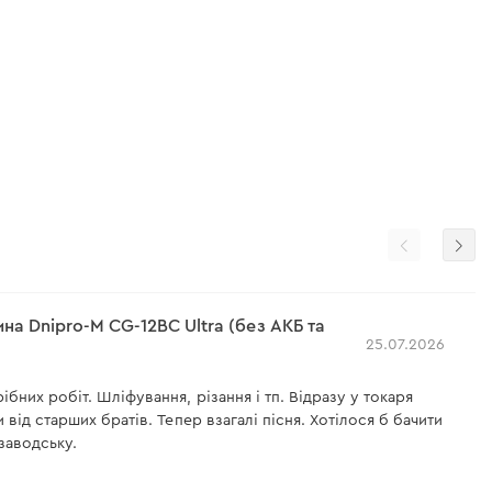
а Dnipro-M СG-12BC Ultra (без АКБ та
25.07.2026
бних робіт. Шліфування, різання і тп. Відразу у токаря
 від старших братів. Тепер взагалі пісня. Хотілося б бачити
заводську.