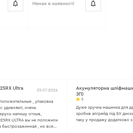
Немає в наявності
від 48 ₴/місяць
00 Вт
Кількість обертів холостого
ходу:
18 000 об/хв
0-10500
Робочий тиск:
6.3 Бар
має
Посадковий діаметр диску:
9,5
мм
Діаметр круга:
76,2 мм
25RX Ultra
Акумуляторна шліфмашин
29.07.2026
ЗП)
Всі характеристики
>
5
 положительные , упаковка
Дуже зручна машинка для дрі
с удивляют, очень
зробив апгрейд під БУ диски
берусь напишу отзыв,
таку у продажу додатково з
вы не положили
а быстрозажимная , но все
усит И так далее ..и ещё