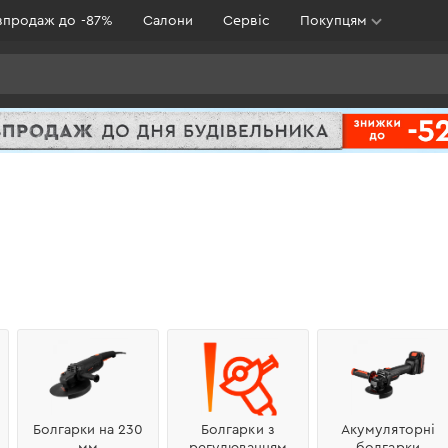
зпродаж до -87%
Салони
Сервіс
Покупцям
Болгарки на 230
Болгарки з
Акумуляторні
мм
регулюванням
болгарки