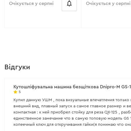
Очікується у серпні
Очікується у серпні
від 100 ₴/місяць
від 156 ₴/місяць
Діаметр круга:
125 мм
Робоча потужність:
12
Напруга акумулятора:
20 В
Кількість обертів:
300
об/хв
Тип двигуна:
колекторний
Відгуки
(щітковий)
Підтримка обертів:
не
Кількість обертів:
9000 об/хв
Регулятор обертів:
є
Кутошліфувальна машина безщіткова Dnipro-M GS-1
Всі характеристики
>
Всі характеристики
>
5
Купил данную УШМ , пока визуальные впечатления только
внешний вид, плавный запуск а самое главное размер и ве
компактная : к ней приобрел стойку для реза QX-125 , раз
единственное замечание что в самую топовую модель GS 125RX ULTRA 
копеечный ключ для откручивания гайки(я понимаю что он
же ключ мне кажется в комплекте должен быть, если её зак