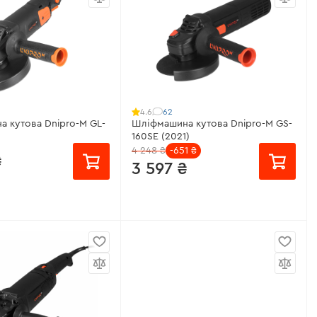
бертів:
4000 - 11000
Кількість обертів:
5500-10500
об/хв
обертів:
немає
Підтримка обертів:
немає
обертів:
є
Захист від перевантаження:
є
еристики
>
Всі характеристики
>
62
4.6
 кутова Dnipro-M GL-
Шліфмашина кутова Dnipro-M GS-
160SE (2021)
4 248 ₴
-651 ₴
₴
3 597 ₴
/місяць
від 240 ₴/місяць
ужність:
1150 Вт
Робоча потужність:
1600 Вт
бертів:
3000 - 10500
Кількість обертів:
4000 - 10000
об/хв