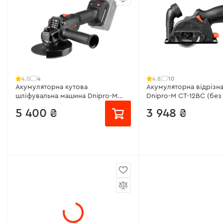
Кількість обертів:
11000 об/хв
Кількість обертів:
400
об/хв
Підтримка обертів:
немає
Підтримка обертів:
є
Регулятор обертів:
немає
Захист від переванта
Всі характеристики
>
Всі характеристики
>
4
10
4.0
4.8
Акумуляторна кутова
Акумуляторна відрізн
шліфувальна машина Dnipro-M
Dnipro-M CT-12BC (без
DGA-400SBC (без АКБ та ЗП)
5 400 ₴
3 948 ₴
від 360 ₴/місяць
від 263 ₴/місяць
Напруга акумулятора:
40 В
Діаметр круга:
76 мм
Діаметр круга:
125 мм
Тип двигуна:
безщітко
Кількість швидкостей:
3
Кількість обертів:
200