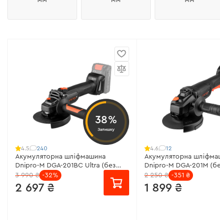
38%
Залишку
240
12
4.5
4.6
Акумуляторна шліфмашина
Акумуляторна шліфма
Dnipro-M DGA-201BC Ultra (без
Dnipro-M DGA-201M (бе
АКБ і ЗП)
ЗП)
3 990 ₴
-32%
2 250 ₴
-351 ₴
2 697 ₴
1 899 ₴