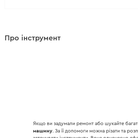
хочется поблагодарить за быструю реакцию на отзывы и к
ютуба и тут на сайте , администраторы реагируют сразу , 
пониманием , а это сподвигает с вами иметь дело , ощущ
и подсказать .. вообщем это вам огромный плюс и благода
у вас отлично , молодцы 5 звезд
Про інструмент
Якщо ви задумали ремонт або шукайте багат
машину
. За її допомоги можна різати та ро
заточувати інструменти. Вона одночасно е