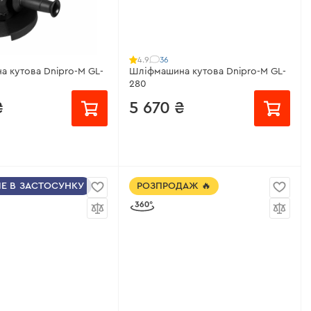
обертів:
немає
Підтримка обертів:
є
обертів:
є
Захист від перевантаження:
є
еристики
>
Всі характеристики
>
36
4.9
 кутова Dnipro-M GL-
Шліфмашина кутова Dnipro-M GL-
280
₴
5 670 ₴
/місяць
від 378 ₴/місяць
ШЕ В ЗАСТОСУНКУ
РОЗПРОДАЖ 🔥
ужність:
1650 Вт
Робоча потужність:
2800 Вт
бертів:
2500 - 8500
Кількість обертів:
6500 об/хв
Підтримка обертів:
немає
обертів:
немає
Регулятор обертів:
немає
 перевантаження:
є
Всі характеристики
>
еристики
>