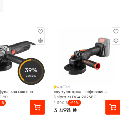
39%
Залишку
52
4.8
фувальна машина
Акумуляторна шліфмашина
S-90
Dnipro-M DGA-202SBC
2 ₴
4 500 ₴
-22%
3 498 ₴