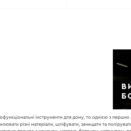
омментарии это касается и
весьма уважительно и с
аешь что люди готовы помочь
рность .. работа поставлена
офункціональні інструменти для дому, то однією з перших
зпилювати різні матеріали, шліфувати, зачищати та полірува
фективно працює з каменем, цеглою, бетоном, мармуром, 