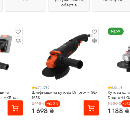
обертів
NEW
769
6
4.7
5.0
шина
Шліфмашина кутова Dnipro-M GL-
Кутова шлі
з АКБ та
125S
Dnipro-M G
2 148 ₴
-450 ₴
1 500 ₴
-31
1 698 ₴
1 188 ₴