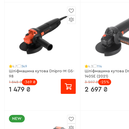
від 180 ₴/місяць
від 127 ₴/місяць
Діаметр круга:
125 мм
Діаметр круга:
125 мм
Напруга акумулятора:
20 В
Напруга акумулятора:
Тип двигуна:
безщітковий
Тип двигуна:
щітковий
(колекторний)
Кількість обертів:
0-3000/0-
8500 об/хв
Кількість обертів:
100
Всі характеристики
>
Всі характеристики
>
349
114
4.7
4.3
Шліфмашина кутова Dnipro-M GS-
Шліфмашина кутова Dn
98
140SE (2021)
1 848 ₴
-369 ₴
3 597 ₴
-25%
1 479 ₴
2 697 ₴
від 99 ₴/місяць
від 180 ₴/місяць
NEW
Робоча потужність:
980 Вт
Робоча потужність:
14