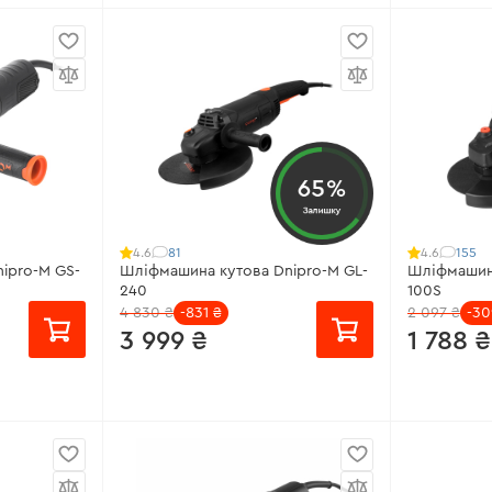
від 113 ₴/місяць
від 79 ₴/
Робоча потужність:
1050 Вт
Модель:
GS
20 В
Кількість обертів:
4000 - 11000
Потужніст
об/хв
Діаметр кр
Підтримка обертів:
немає
Кількість о
65%
00 об/хв
Регулятор обертів:
є
Залишку
Всі характ
Всі характеристики
>
81
155
4.6
4.6
ipro-M GS-
Шліфмашина кутова Dnipro-M GL-
Шліфмашина
240
100S
4 830 ₴
-831 ₴
2 097 ₴
-30
3 999 ₴
1 788 ₴
від 267 ₴/місяць
від 119 ₴/
00 Вт
Робоча потужність:
2600 Вт
Робоча пот