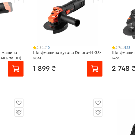
0 - 10000
Кількість обертів:
6500 об/хв
Кількість о
об/хв
Підтримка обертів:
немає
Підтримка 
Номінальна потужність:
2400 Вт
ження:
є
Регулятор 
Всі характеристики
>
Всі характ
10
123
4.6
4.7
а машина
Шліфмашина кутова Dnipro-M GS-
Шліфмашина
 АКБ та ЗП)
98M
145S
1 899 ₴
2 748 
від 127 ₴/місяць
від 183 ₴
Робоча потужність:
980 Вт
Робоча пот
вий
Кількість обертів:
11000 об/хв
Кількість о
об/хв
00 Об/хв
Підтримка обертів:
немає