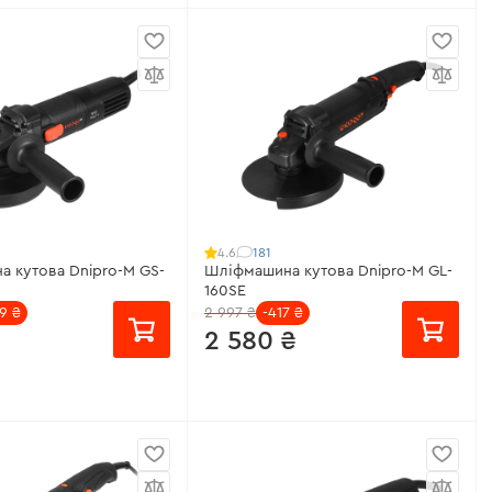
місяць
від 233 ₴/місяць
-90
Діаметр круга:
125 мм
ь:
700 Вт
Напруга акумулятора:
20 В
уга:
125 мм
Тип двигуна:
безщітковий
бертів:
10000 об/хв
Кількість обертів:
3 000/4 200/5
200/6 780/8 000/9 000 об/хв
еристики
>
Всі характеристики
>
181
4.6
 кутова Dnipro-M GS-
Шліфмашина кутова Dnipro-M GL-
160SE
9 ₴
2 997 ₴
-417 ₴
2 580 ₴
місяць
від 172 ₴/місяць
ужність:
1000 Вт
Робоча потужність:
1400 Вт