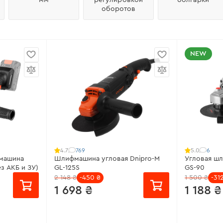
оборотов
NEW
769
6
4.7
5.0
машина
Шлифмашина угловая Dnipro-M
Угловая ш
з АКБ и ЗУ)
GL-125S
GS-90
2 148 ₴
-450 ₴
1 500 ₴
-31
1 698 ₴
1 188 ₴