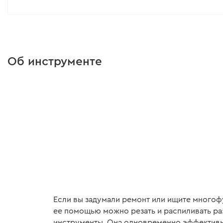
хочется поблагодарить за быструю реакцию на отзывы и к
ютуба и тут на сайте , администраторы реагируют сразу , 
пониманием , а это сподвигает с вами иметь дело , ощущ
и подсказать .. вообщем это вам огромный плюс и благода
у вас отлично , молодцы 5 звезд
Об инструменте
Если вы задумали ремонт или ищите многоф
ее помощью можно резать и распиливать раз
инструменты. Она одновременно эффективно