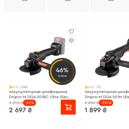
46%
Остатка
240
12
4.5
4.6
Аккумуляторная шлифмашина
Аккумуляторная шлиф
Dnipro-M DGA-201BC Ultra (без
Dnipro-M DGA-201M (бе
АКБ и ЗУ)
3 990 ₴
-32%
2 250 ₴
-351 ₴
2 697 ₴
1 899 ₴