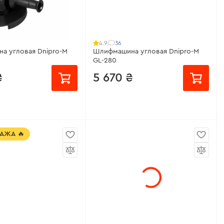
 оборотов:
нет
Поддержка оборотов:
нет
 оборотов:
нет
Регулятор оборотов:
есть
теристики
>
Все характеристики
>
36
4.9
а угловая Dnipro-M
Шлифмашина угловая Dnipro-M
GL-280
₴
5 670 ₴
/месяц
от 378 ₴/месяц
АЖА 🔥
ощность:
1650 Вт
Рабочая мощность:
2800 Вт
о оборотов:
2500 -
Количество оборотов:
6500 об/
ин
мин
 оборотов:
нет
Поддержка оборотов:
нет
перегрузки:
есть
Регулятор оборотов:
нет
теристики
>
Все характеристики
>