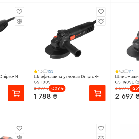
от 113 ₴/месяц
от 79 ₴/м
Рабочая мощность:
1050 Вт
Модель:
GS
тора:
20 В
Количество оборотов:
4000 -
Мощность
11000 об/мин
ый
Диаметр кр
Поддержка оборотов:
нет
Количеств
:
10000
Регулятор оборотов:
есть
об/мин
Все характеристики
>
Все харак
155
114
4.6
4.3
Dnipro-M
Шлифмашина угловая Dnipro-M
Шлифмашин
GS-100S
GS-140SE (
2 097 ₴
-309 ₴
3 597 ₴
-2
1 788 ₴
2 697 
от 119 ₴/месяц
от 180 ₴/
0 Вт
Рабочая мощность:
1000 Вт
Рабочая м