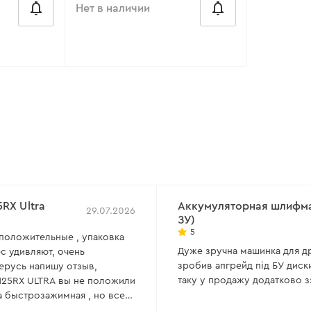
Нет в наличии
от 48 ₴/месяц
00 Вт
Количество оборотов холостого
хода:
18 000 об/мин
:
3000-
Рабочее давление:
6.3 Бар
:
нет
Посадочный диаметр диска:
9,5
мм
есть
Диаметр круга:
76,2 мм
RX Ultra
Аккумуляторная шлифмаш
29.07.2026
ЗУ)
Все характеристики
>
5
 положительные , упаковка
Дуже зручна машинка для дрі
с удивляют, очень
зробив апгрейд під БУ диски
берусь напишу отзыв,
таку у продажу додатково з
вы не положили
а быстрозажимная , но все
усит И так далее ..и ещё