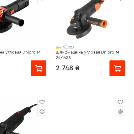
о оборотов:
4000 -
Количество оборотов:
6500 об/
мин
мин
 оборотов:
есть
Поддержка оборотов:
нет
перегрузки:
есть
Номинальная мощность:
2400 Вт
теристики
>
Все характеристики
>
123
4.7
а угловая Dnipro-M
Шлифмашина угловая Dnipro-M
GL-145S
2 748 ₴
месяц
от 183 ₴/месяц
ощность:
980 Вт
Рабочая мощность:
1150 Вт
о оборотов:
11000 об/
Количество оборотов:
3000 -
10500 об/мин