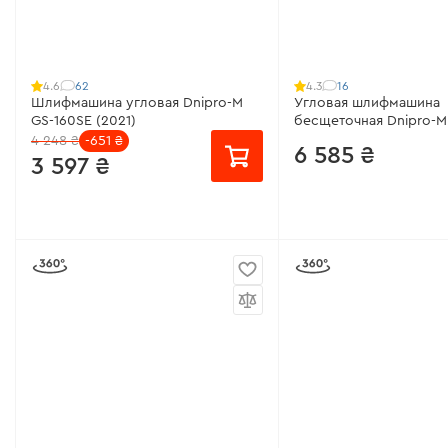
Поддержка оборотов:
нет
Защита от клина диска
Защита от перегрузки:
есть
Все характеристики
>
Все характеристики
>
62
16
4.6
4.3
Шлифмашина угловая Dnipro-M
Угловая шлифмашина
GS-160SE (2021)
бесщеточная Dnipro-M
Ultra
4 248 ₴
-651 ₴
6 585 ₴
3 597 ₴
от 240 ₴/месяц
от 439 ₴/месяц
Рабочая мощность:
1600 Вт
Рабочая мощность:
90
Количество оборотов:
4000 -
Количество оборотов
10000 об/мин
9600 об/мин
Поддержка оборотов:
есть
Поддержка оборотов
Защита от перегрузки:
есть
Еврозащита:
есть
Все характеристики
>
Все характеристики
>