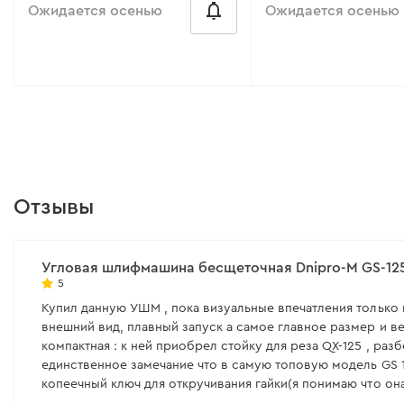
Ожидается осенью
Ожидается осенью
от 100 ₴/месяц
от 156 ₴/месяц
Диаметр круга:
125 мм
Рабочая мощность:
12
Напряжение аккумулятора:
20 В
Количество оборотов
10500 об/мин
Тип двигателя:
коллекторный
Отзывы
(щеточный)
Поддержка оборотов
Количество оборотов:
9000 об/
Регулятор оборотов:
мин
Угловая шлифмашина бесщеточная Dnipro-M GS-125
Все характеристики
>
5
Все характеристики
>
Купил данную УШМ , пока визуальные впечатления только
внешний вид, плавный запуск а самое главное размер и ве
компактная : к ней приобрел стойку для реза QX-125 , раз
единственное замечание что в самую топовую модель GS 125RX ULTRA 
копеечный ключ для откручивания гайки(я понимаю что он
же ключ мне кажется в комплекте должен быть, если её зак