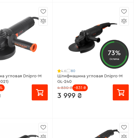
есяц
от 267 ₴/месяц
-90
Напряжение аккумулятора:
20 В
:
700 Вт
Диаметр круга:
125 мм
уга:
125 мм
Защита от перегрузки:
есть
о оборотов:
10000
Защита от клина диска:
есть
73%
Остатка
Все характеристики
>
теристики
>
80
4.6
а угловая Dnipro-M
Шлифмашина угловая Dnipro-M
2021)
GL-240
5%
4 830 ₴
-831 ₴
₴
3 999 ₴
месяц
от 267 ₴/месяц
ощность:
1400 Вт
Рабочая мощность:
2600 Вт