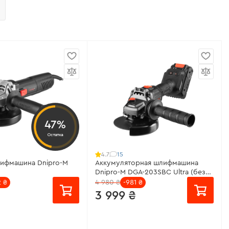
47%
Остатка
15
4.7
лифмашина Dnipro-M
Аккумуляторная шлифмашина
Dnipro-M DGA-203SBC Ultra (без
АКБ и ЗУ)
2 ₴
4 980 ₴
-981 ₴
3 999 ₴