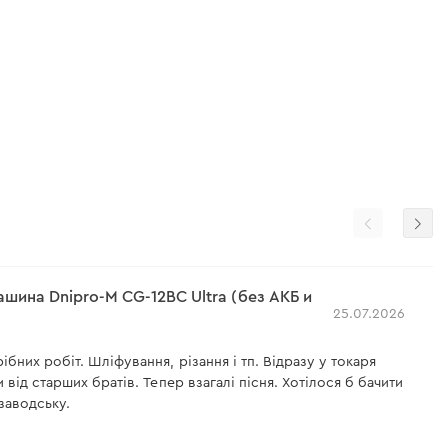
ина Dnipro-M СG-12BC Ultra (без АКБ и
25.07.2026
бних робіт. Шліфування, різання і тп. Відразу у токаря
 від старших братів. Тепер взагалі пісня. Хотілося б бачити
заводську.