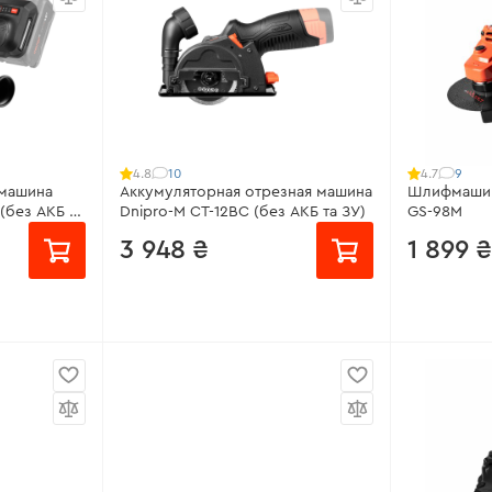
:
11000 об/
Количество оборотов:
4000 -
Количеств
11000 об/мин
10000 об/
:
нет
Поддержка оборотов:
нет
Поддержка
нет
Регулятор оборотов:
есть
Защита от 
Все характеристики
>
Все харак
10
9
4.8
4.7
машина
Аккумуляторная отрезная машина
Шлифмашин
(без АКБ и
Dnipro-M CT-12BC (без АКБ та ЗУ)
GS-98M
3 948 ₴
1 899 ₴
от 263 ₴/месяц
от 127 ₴/
тора:
40 В
Диаметр круга:
76 мм
Рабочая м
Тип двигателя:
бесщёточный
Количеств
мин
й:
3
Количество оборотов:
20000