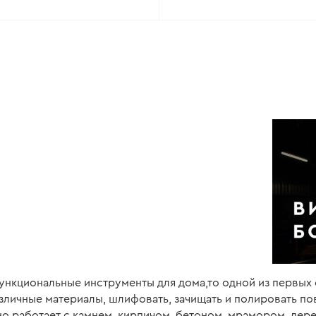
омментарии это касается и
весьма уважительно и с
аешь что люди готовы помочь
рность .. работа поставлена
ункциональные инструменты для дома,то одной из первых
личные материалы, шлифовать, зачищать и полировать пов
 работает с камнем, кирпичом, бетоном, мрамором, дер