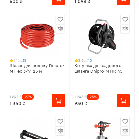
600 ₴
1 098 ₴
35
10
4.1
5.0
Шланг для поливу Dnipro-
Котушка для садового
M Flex 3/4" 25 м
шланга Dnipro-M HR-45
1 848 ₴
-27%
1 248 ₴
-25%
1 350 ₴
930 ₴