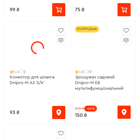
99 ₴
75 ₴
РОЗПРОДАЖ
2
17
5.0
3.8
Конектор для шланга
Зрошувач садовий
Dnipro-M A3 3/4"
Dnipro-M E8
мультифункціональний
279 ₴
-46%
93 ₴
150 ₴