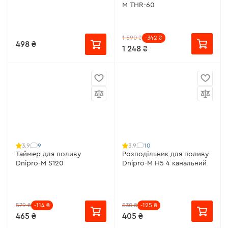
M THR-60
1 590 ₴
-342 ₴
498 ₴
1 248 ₴
9
10
3.9
3.9
Таймер для поливу
Розподільник для поливу
Dnipro-M S120
Dnipro-M H5 4 канальний
579 ₴
-114 ₴
530 ₴
-125 ₴
465 ₴
405 ₴