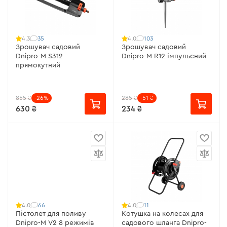
35
103
4.3
4.0
Зрошувач садовий
Зрошувач садовий
Dnipro-M S312
Dnipro-M R12 імпульсний
прямокутний
855 ₴
-26%
285 ₴
-51 ₴
630 ₴
234 ₴
66
11
4.0
4.0
Пістолет для поливу
Котушка на колесах для
Dnipro-M V2 8 режимів
садового шланга Dnipro-