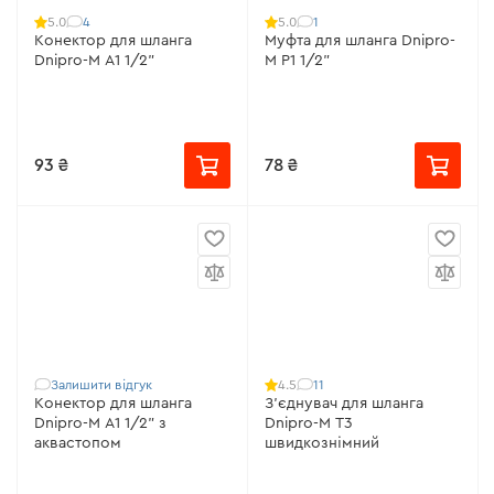
4
1
5.0
5.0
Конектор для шланга
Муфта для шланга Dnipro-
Dnipro-M А1 1/2"
M P1 1/2"
93 ₴
78 ₴
Залишити відгук
11
4.5
Конектор для шланга
З'єднувач для шланга
Dnipro-M А1 1/2" з
Dnipro-M Т3
аквастопом
швидкознімний