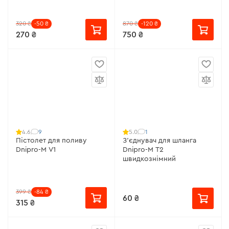
320 ₴
-50 ₴
870 ₴
-120 ₴
270 ₴
750 ₴
9
1
4.6
5.0
Пістолет для поливу
З'єднувач для шланга
Dnipro-M V1
Dnipro-M Т2
швидкознімний
399 ₴
-84 ₴
60 ₴
315 ₴