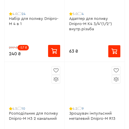
24
4
4.0
5.0
Набір для поливу Dnipro-
Адаптер для поливу
M 4 в 1
Dnipro-M К4 3/4"(1/2")
внутр.різьба
297 ₴
-57 ₴
63 ₴
240 ₴
10
9
4.5
4.2
Розподільник для поливу
Зрошувач імпульсний
Dnipro-M H3 2 канальний
металевий Dnipro-M R13