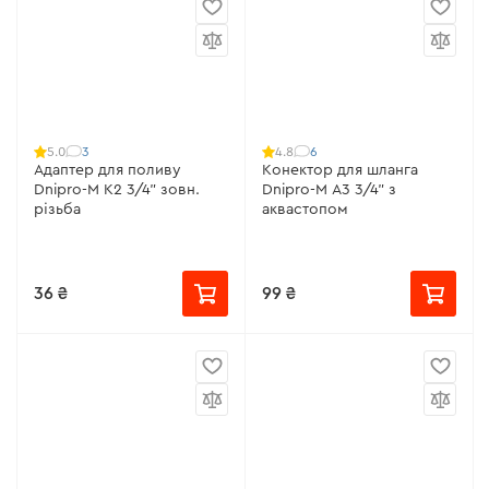
3
6
5.0
4.8
Адаптер для поливу
Конектор для шланга
Dnipro-M К2 3/4" зовн.
Dnipro-M A3 3/4" з
різьба
аквастопом
36 ₴
99 ₴