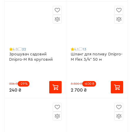
22
13
4.0
4.1
Зрошувач садовий
Шланг для поливу Dnipro-
Dnipro-M R6 круговий
M Flex 3/4" 50 м
336 ₴
-29%
3 300 ₴
-600 ₴
240 ₴
2 700 ₴