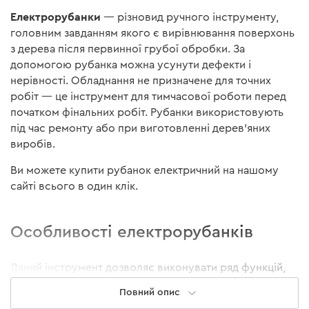
Електрорубанки
— різновид ручного інструменту,
головним завданням якого є вирівнювання поверхонь
з дерева після первинної грубої обробки. За
допомогою рубанка можна усунути дефекти і
нерівності. Обладнання не призначене для точних
робіт — це інструмент для тимчасової роботи перед
початком фінальних робіт. Рубанки використовують
під час ремонту або при виготовленні дерев'яних
виробів.
Ви можете купити рубанок електричний на нашому
сайті всього в один клік.
Особливості електрорубанків
Даний інструмент дозволяє виконувати ряд функцій,
серед яких підрізування фаски, обробка
Повний опис
пиломатеріалів і підгонка їх під потрібний розмір,