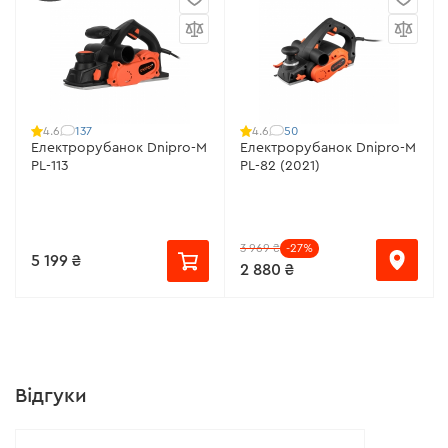
137
50
4.6
4.6
Електрорубанок Dnipro-M
Електрорубанок Dnipro-M
PL-113
PL-82 (2021)
3 969 ₴
-27%
5 199 ₴
2 880 ₴
Відгуки